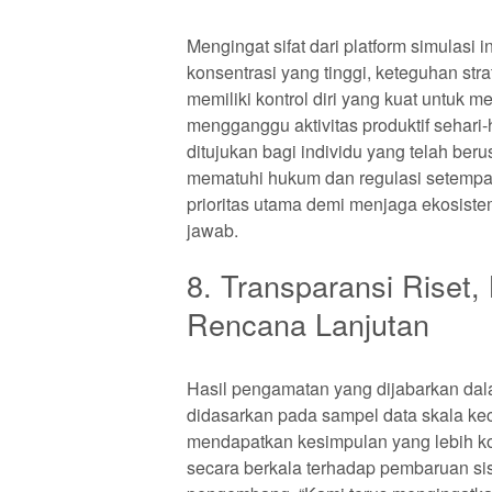
Mengingat sifat dari platform simulasi
konsentrasi yang tinggi, keteguhan str
memiliki kontrol diri yang kuat untuk 
mengganggu aktivitas produktif sehari-h
ditujukan bagi individu yang telah ber
mematuhi hukum dan regulasi setempat
prioritas utama demi menjaga ekosiste
jawab.
8. Transparansi Riset
Rencana Lanjutan
Hasil pengamatan yang dijabarkan dalam
didasarkan pada sampel data skala keci
mendapatkan kesimpulan yang lebih kom
secara berkala terhadap pembaruan s