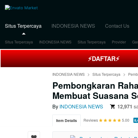
Situs Terpercaya
INDONESIA NEWS
Contact Us
Situs Terpercaya
INDONESIA NEWS
Situs Terpercaya
Provider
Ga
⚡DAFTAR⚡
INDONESIA NEWS
Situs Terpercaya
Pembo
Pembongkaran Rahas
Membuat Suasana S
By
INDONESIA NEWS
12,971
sa
5.00
Reviews
5.00
Item Details
8,
stars