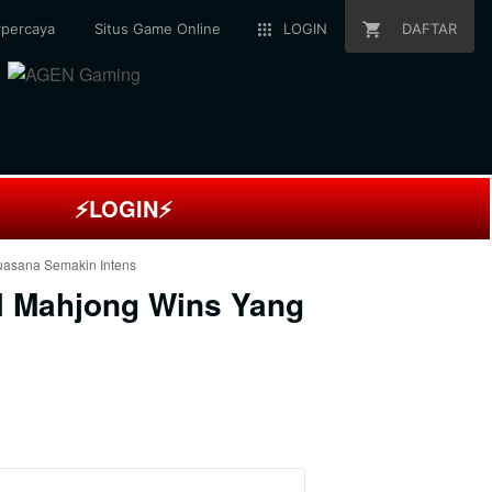
rpercaya
Situs Game Online
LOGIN
DAFTAR
⚡LOGIN⚡
uasana Semakin Intens
l Mahjong Wins Yang