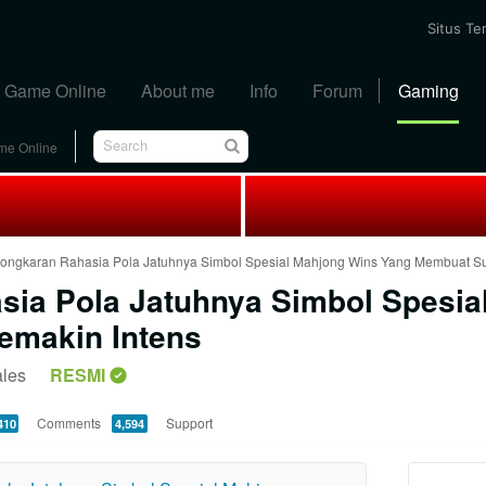
Situs Te
Game Online
About me
Info
Forum
Gaming
Situs
me Online
Game
Online
Resmi
ngkaran Rahasia Pola Jatuhnya Simbol Spesial Mahjong Wins Yang Membuat S
ia Pola Jatuhnya Simbol Spesia
emakin Intens
les
RESMI
Comments
Support
410
4,594