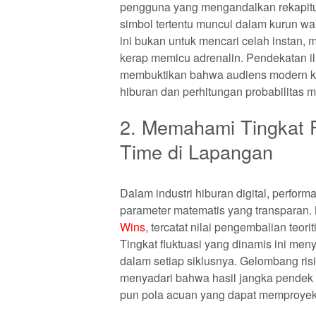
pengguna yang mengandalkan rekapitul
simbol tertentu muncul dalam kurun wak
ini bukan untuk mencari celah instan,
kerap memicu adrenalin. Pendekatan i
membuktikan bahwa audiens modern kin
hiburan dan perhitungan probabilitas m
2. Memahami Tingkat F
Time di Lapangan
Dalam industri hiburan digital, perform
parameter matematis yang transparan.
Wins
, tercatat nilai pengembalian teor
Tingkat fluktuasi yang dinamis ini men
dalam setiap siklusnya. Gelombang ris
menyadari bahwa hasil jangka pendek se
pun pola acuan yang dapat memproyeksi