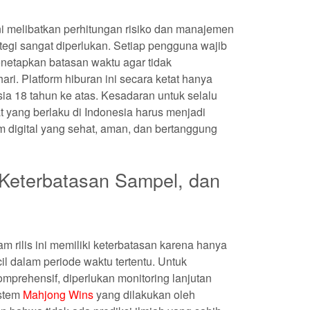
 ini melibatkan perhitungan risiko dan manajemen
ategi sangat diperlukan. Setiap pengguna wajib
menetapkan batasan waktu agar tidak
ari. Platform hiburan ini secara ketat hanya
usia 18 tahun ke atas. Kesadaran untuk selalu
 yang berlaku di Indonesia harus menjadi
m digital yang sehat, aman, dan bertanggung
, Keterbatasan Sampel, dan
 rilis ini memiliki keterbatasan karena hanya
l dalam periode waktu tertentu. Untuk
prehensif, diperlukan monitoring lanjutan
istem
Mahjong Wins
yang dilakukan oleh