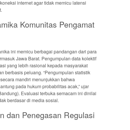
 koneksi internet agar tidak memicu latensi
.
amika Komunitas Pengamat
ika ini memicu berbagai pandangan dari para
termasuk Jawa Barat. Pengumpulan data kolektif
i yang lebih rasional kepada masyarakat
ran berbasis peluang. “Pengumpulan statistik
an secara mandiri menunjukkan bahwa
ntung pada hukum probabilitas acak,” ujar
(Bandung). Evaluasi terbuka semacam ini dinilai
ak berdasar di media sosial.
ian dan Penegasan Regulasi