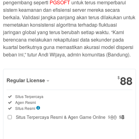
pengembang seperti
PGSOFT
untuk terus memperbarui
sistem keamanan dan efisiensi server mereka secara
berkala. Validasi jangka panjang akan terus dilakukan untuk
memetakan konsistensi algoritma terhadap fluktuasi
jaringan global yang terus berubah setiap waktu. “Kami
berencana melakukan rekapitulasi data sekunder pada
kuartal berikutnya guna memastikan akurasi model dispersi
beban ini,” tutur Andi Wijaya, admin komunitas (Bandung).
88
$
Regular License
Regular
Included:
Situs Terpercaya
License
Included:
Agen Resmi
SELECTED
Included:
Situs Resmi
88
$
80
8
Situs Terpercaya Resmi & Agen Game Online
$
$
Use, by
you or
one