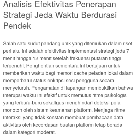
Analisis Efektivitas Penerapan
Strategi Jeda Waktu Berdurasi
Pendek
Salah satu sudut pandang unik yang ditemukan dalam riset
perilaku ini adalah efektivitas implementasi strategi jeda 7
menit hingga 12 menit setelah frekuensi putaran tinggi
terpenuhi. Penghentian sementara ini bertujuan untuk
memberikan waktu bagi memori cache peladen lokal dalam
memperbarui status enkripsi sesi pengguna secara
menyeluruh. Pengamatan di lapangan membuktikan bahwa
interupsi waktu ini efektif untuk memutus ritme psikologis
yang terburu-buru sekaligus menghindari deteksi pola
monoton oleh sistem keamanan platform. Menjaga ritme
interaksi yang tidak konstan membuat pembacaan data
aktivitas oleh kecerdasan buatan platform tetap berada
dalam kategori moderat.