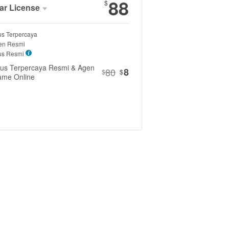
88
$
ar License
88
lar License
$
SELECTED
luded:
us Terpercaya
luded:
by you or one client, in a single end
en Resmi
luded:
tus Resmi
uct which end users
are not
charged for.
otal price includes the item price and a
tus Terpercaya Resmi & Agen
80
8
$
$
 fee.
me Online