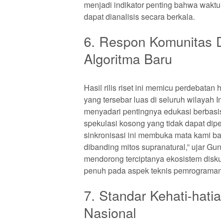
menjadi indikator penting bahwa waktu 
dapat dianalisis secara berkala.
6. Respon Komunitas D
Algoritma Baru
Hasil rilis riset ini memicu perdebatan 
yang tersebar luas di seluruh wilayah I
menyadari pentingnya edukasi berbasi
spekulasi kosong yang tidak dapat di
sinkronisasi ini membuka mata kami ba
dibanding mitos supranatural,” ujar Gun
mendorong terciptanya ekosistem diskusi
penuh pada aspek teknis pemrograman
7. Standar Kehati-hat
Nasional