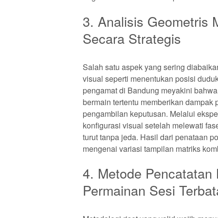
3. Analisis Geometris
Secara Strategis
Salah satu aspek yang sering diabaika
visual seperti menentukan posisi duduk
pengamat di Bandung meyakini bahwa 
bermain tertentu memberikan dampak 
pengambilan keputusan. Melalui ekspe
konfigurasi visual setelah melewati fa
turut tanpa jeda. Hasil dari penataan p
mengenai variasi tampilan matriks kom
4. Metode Pencatatan 
Permainan Sesi Terbat