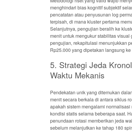
Metodologi riset yang valid wajib men
menghindari bias kognitif subjektif s
pencatatan atau penyusunan log permain
terpisah, di mana kluster pertama me
Selanjutnya, pengujian beralih ke klu
menit untuk mengukur stabilitas visual 
pengujian, rekapitulasi menunjukkan p
Rp25.000 yang dipetakan langsung ke d
5. Strategi Jeda Krono
Waktu Mekanis
Pendekatan unik yang ditemukan dalam 
menit secara berkala di antara siklus r
apakah sistem mengalami normalisasi 
kondisi statis selama beberapa saat.
penundaan rotasi memberikan jeda wa
sebelum melanjutkan ke tahap 180 spin 