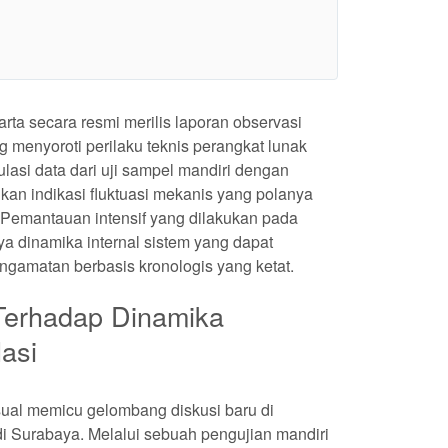
arta secara resmi merilis laporan observasi
 menyoroti perilaku teknis perangkat lunak
ulasi data dari uji sampel mandiri dengan
kan indikasi fluktuasi mekanis yang polanya
 Pemantauan intensif yang dilakukan pada
a dinamika internal sistem yang dapat
ngamatan berbasis kronologis yang ketat.
Terhadap Dinamika
asi
ual memicu gelombang diskusi baru di
i Surabaya. Melalui sebuah pengujian mandiri