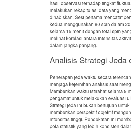
hasil observasi terhadap tingkat fluktua
melakukan rekapitulasi data yang men
dihabiskan. Sesi pertama mencatat pen
kedua menggunakan 80 spin dalam 20 me
selama 15 menit dengan total spin yan
melihat korelasi antara intensitas akt
dalam jangka panjang.
Analisis Strategi Jed
Penerapan jeda waktu secara terencana
menjaga kejernihan analisis saat men
Memberikan waktu istirahat selama 9 m
pengamat untuk melakukan evaluasi ula
Strategi jeda ini bukan bertujuan untu
memberikan perspektif objektif mengen
intensitas tinggi. Pendekatan ini me
pola statistik yang lebih konsisten dal