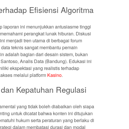
erhadap Efisiensi Algoritma
 laporan ini menunjukkan antusiasme tinggi
m memahami perangkat lunak hiburan. Diskusi
ini menjadi tren utama di berbagai forum
i data teknis sangat membantu pemain
n adalah bagian dari desain sistem, bukan
 Santoso, Analis Data (Bandung). Edukasi ini
iki ekspektasi yang realistis terhadap
akses melalui platform
Kasino
.
i dan Kepatuhan Regulasi
amental yang tidak boleh diabaikan oleh siapa
enting untuk dicatat bahwa konten ini ditujukan
matuhi hukum serta peraturan yang berlaku di
rategi dalam membatasi durasi dan modal