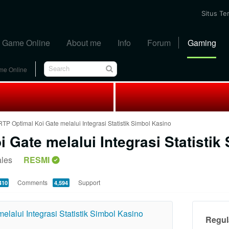
Situs Te
Game Online
About me
Info
Forum
Gaming
Situs
me Online
Game
Online
Resmi
RTP Optimal Koi Gate melalui Integrasi Statistik Simbol Kasino
 Gate melalui Integrasi Statistik
les
RESMI
Comments
Support
410
4,594
Regul