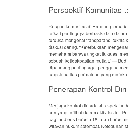
Perspektif Komunitas t
Respon komunitas di Bandung terhadap
terkait pentingnya berbasis data dala
terbuka mengenai transparansi teknis k
diskusi daring. “Keterbukaan mengena
memahami bahwa tingkat fluktuasi mesi
sebuah ketidakpastian mutlak,” — Budi
dipandang penting agar pengguna memil
fungsionalitas permainan yang mereka 
Penerapan Kontrol Dir
Menjaga kontrol diri adalah aspek fund
pun yang terlibat dalam aktivitas ini. P
bagi audiens berusia 18+ dan harus me
wilayah hukum setempat. Keteguhan st