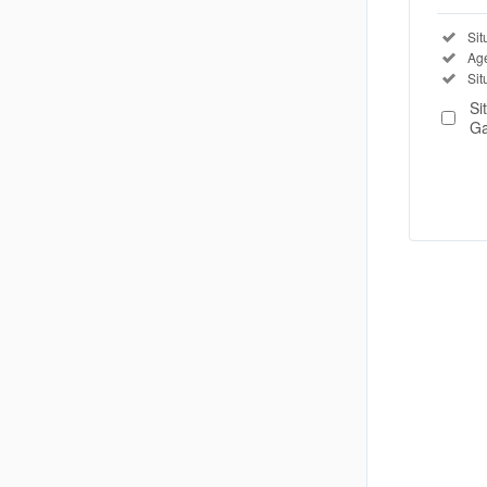
Regu
Inc
Sit
Inc
Use, 
Ag
Inc
Si
prod
The t
Si
buyer
Ga
View
license
details