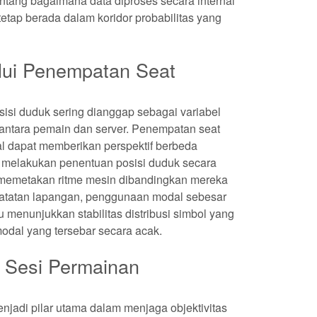
ng bagaimana data diproses secara internal
tetap berada dalam koridor probabilitas yang
alui Penempatan Seat
sisi duduk sering dianggap sebagai variabel
antara pemain dan server. Penempatan seat
al dapat memberikan perspektif berbeda
 melakukan penentuan posisi duduk secara
 memetakan ritme mesin dibandingkan mereka
catatan lapangan, penggunaan modal sebesar
u menunjukkan stabilitas distribusi simbol yang
odal yang tersebar secara acak.
 Sesi Permainan
njadi pilar utama dalam menjaga objektivitas