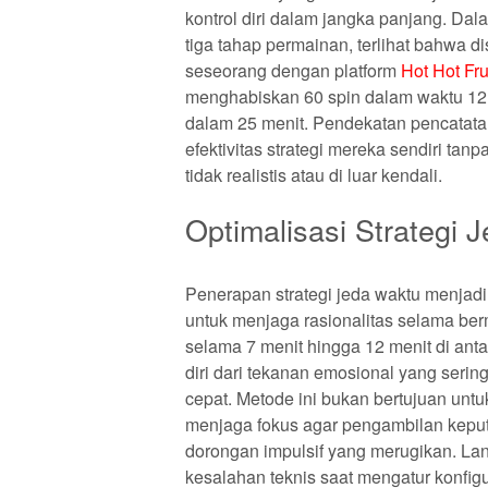
kontrol diri dalam jangka panjang. D
tiga tahap permainan, terlihat bahwa di
seseorang dengan platform
Hot Hot Fru
menghabiskan 60 spin dalam waktu 12 m
dalam 25 menit. Pendekatan pencatata
efektivitas strategi mereka sendiri tan
tidak realistis atau di luar kendali.
Optimalisasi Strategi
Penerapan strategi jeda waktu menjadi
untuk menjaga rasionalitas selama be
selama 7 menit hingga 12 menit di an
diri dari tekanan emosional yang seri
cepat. Metode ini bukan bertujuan unt
menjaga fokus agar pengambilan keput
dorongan impulsif yang merugikan. Lang
kesalahan teknis saat mengatur konfigu