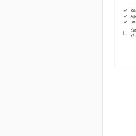
Regu
Inc
Sit
Inc
Use, 
Ag
Inc
Si
prod
The t
Si
buyer
Ga
View
license
details