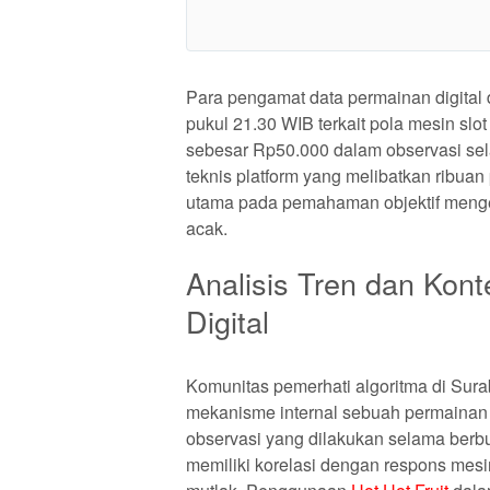
Para pengamat data permainan digital d
pukul 21.30 WIB terkait pola mesin slot 
sebesar Rp50.000 dalam observasi selam
teknis platform yang melibatkan ribua
utama pada pemahaman objektif menge
acak.
Analisis Tren dan Kon
Digital
Komunitas pemerhati algoritma di Sura
mekanisme internal sebuah permainan 
observasi yang dilakukan selama berbu
memiliki korelasi dengan respons mesin