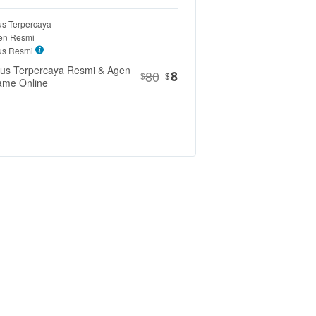
88
lar License
$
SELECTED
luded:
us Terpercaya
luded:
by you or one client, in a single end
en Resmi
luded:
tus Resmi
uct which end users
are not
charged for.
otal price includes the item price and a
tus Terpercaya Resmi & Agen
80
8
$
$
 fee.
me Online