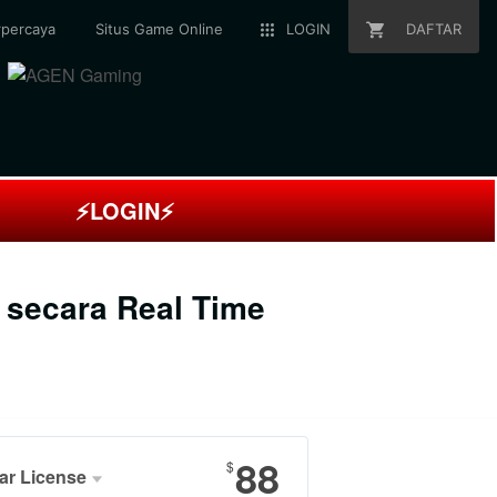
rpercaya
Situs Game Online
LOGIN
DAFTAR
⚡LOGIN⚡
 secara Real Time
88
$
ar License