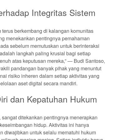
erhadap Integritas Sistem
m terus berkembang di kalangan komunitas
 yang menekankan pentingnya pemahaman
da sebelum memutuskan untuk berinteraksi
dalah langkah paling krusial bagi setiap
 penuh atas keputusan mereka,” — Budi Santoso,
ewakili pandangan banyak pihak yang menuntut
i risiko inheren dalam setiap aktivitas yang
elolaan aset digital secara mandiri.
Diri dan Kepatuhan Hukum
, sangat ditekankan pentingnya menerapkan
keseimbangan hidup. Aktivitas ini hanya
an diwajibkan untuk selalu mematuhi hukum
i wilayah masing-masing. Setiap individu harus