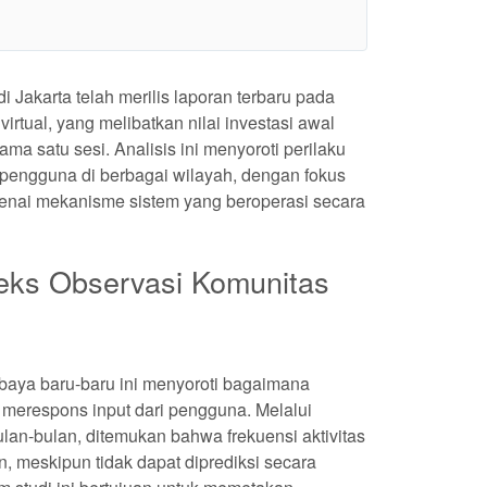
i Jakarta telah merilis laporan terbaru pada
virtual, yang melibatkan nilai investasi awal
a satu sesi. Analisis ini menyoroti perilaku
n pengguna di berbagai wilayah, dengan fokus
nai mekanisme sistem yang beroperasi secara
teks Observasi Komunitas
baya baru-baru ini menyoroti bagaimana
merespons input dari pengguna. Melalui
lan-bulan, ditemukan bahwa frekuensi aktivitas
, meskipun tidak dapat diprediksi secara