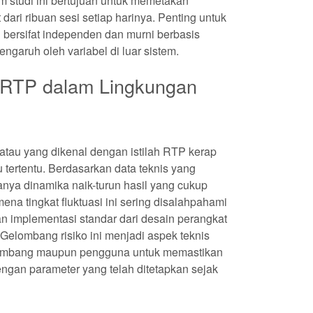
 studi ini bertujuan untuk memetakan
ari ribuan sesi setiap harinya. Penting untuk
l bersifat independen dan murni berbasis
engaruh oleh variabel di luar sistem.
si RTP dalam Lingkungan
tau yang dikenal dengan istilah RTP kerap
 tertentu. Berdasarkan data teknis yang
anya dinamika naik-turun hasil yang cukup
ena tingkat fluktuasi ini sering disalahpahami
n implementasi standar dari desain perangkat
 Gelombang risiko ini menjadi aspek teknis
gembang maupun pengguna untuk memastikan
dengan parameter yang telah ditetapkan sejak