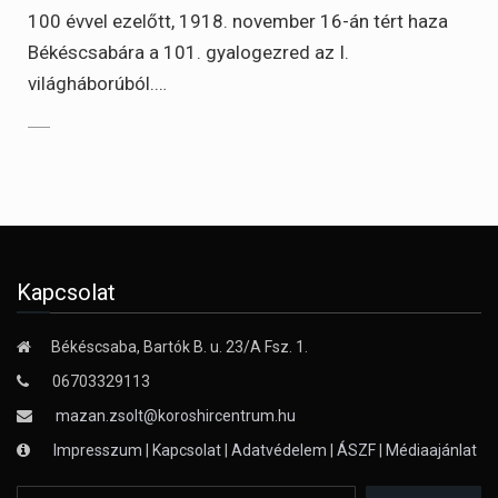
100 évvel ezelőtt, 1918. november 16-án tért haza
Békéscsabára a 101. gyalogezred az I.
világháborúból.…
Kapcsolat
Békéscsaba, Bartók B. u. 23/A Fsz. 1.
06703329113
mazan.zsolt@koroshircentrum.hu
Impresszum
|
Kapcsolat
|
Adatvédelem
|
ÁSZF
|
Médiaajánlat