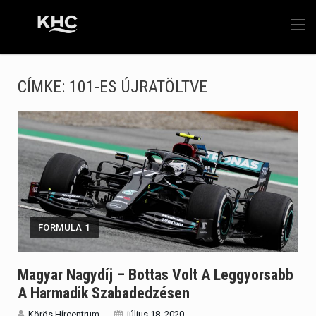
CÍMKE:
101-ES ÚJRATÖLTVE
FORMULA 1
Magyar Nagydíj – Bottas Volt A Leggyorsabb
A Harmadik Szabadedzésen
Körös Hírcentrum
július 18, 2020