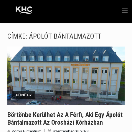
CÍMKE:
ÁPOLÓT BÁNTALMAZOTT
BŰNÜGY
Börtönbe Kerülhet Az A Férfi, Aki Egy Ápolót
Bántalmazott Az Orosházi Kórházban
Körös Hírcentrum
szeptember 04, 2023