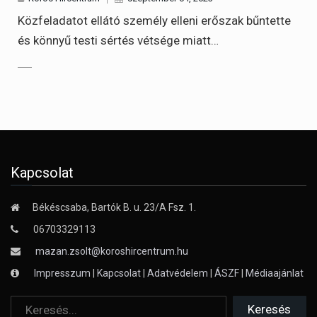
Közfeladatot ellátó személy elleni erőszak bűntette
és könnyű testi sértés vétsége miatt…
Kapcsolat
Békéscsaba, Bartók B. u. 23/A Fsz. 1.
06703329113
mazan.zsolt@koroshircentrum.hu
Impresszum
|
Kapcsolat
|
Adatvédelem
|
ÁSZF
|
Médiaajánlat