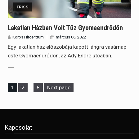
FRISS
Lakatlan Házban Volt Tűz Gyomaendrődön
Körös Hírcentrum
március 06, 2022
Egy lakatlan ház előszobája kapott lángra vasárnap
este Gyomaendrődön, az Ady Endre utcában.
Page
Page
Page
1
2
…
8
Next page
Kapcsolat