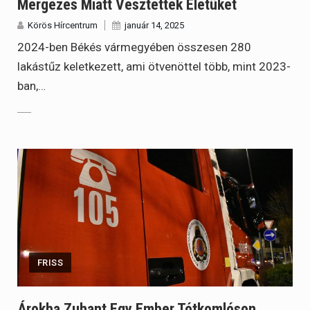
Mérgezés Miatt Vesztették Életüket
Körös Hírcentrum
január 14, 2025
2024-ben Békés vármegyében összesen 280
lakástűz keletkezett, ami ötvenöttel több, mint 2023-
ban,…
FRISS
Árokba Zuhant Egy Ember Tótkomlóson