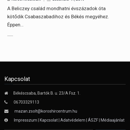
A Beliczey család mondhatni évszázadok óta
kötődik Csabaszabadihoz és Békés megyéhez.
Éppen…
Kapcsolat
Békéscsaba, Bartók B. u. 23/A Fsz. 1.
06703329113
mazan.zsolt@koroshircentrum.hu
Impresszum
|
Kapcsolat
|
Adatvédelem
|
ÁSZF
|
Médiaajánlat