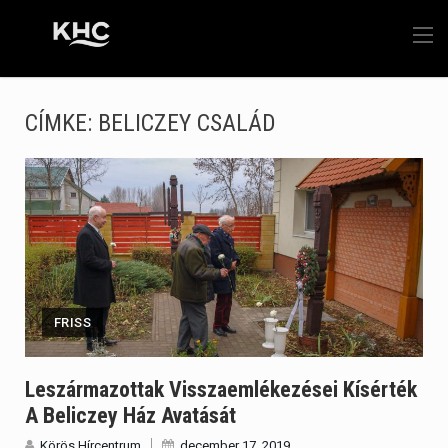
CÍMKE:
BELICZEY CSALÁD
FRISS
Leszármazottak Visszaemlékezései Kísérték
A Beliczey Ház Avatását
Körös Hírcentrum
december 17, 2019