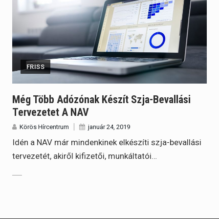
FRISS
Még Több Adózónak Készít Szja-Bevallási
Tervezetet A NAV
Körös Hírcentrum
január 24, 2019
Idén a NAV már mindenkinek elkészíti szja-bevallási
tervezetét, akiről kifizetői, munkáltatói…