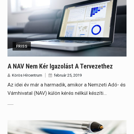
FRISS
A NAV Nem Kér Igazolást A Tervezethez
Körös Hírcentrum
február 25, 2019
Az idei év már a harmadik, amikor a Nemzeti Adó- és
Vámhivatal (NAV) külön kérés nélkül készíti…