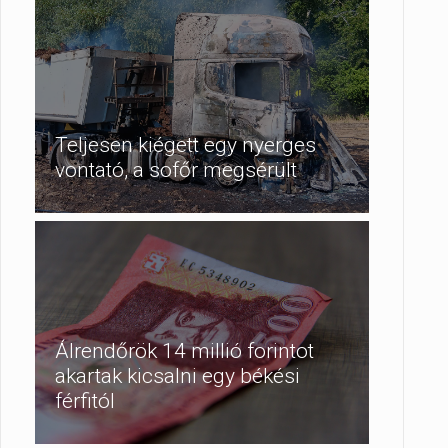
Teljesen kiégett egy nyerges
vontató, a sofőr megsérült
Álrendőrök 14 millió forintot
akartak kicsalni egy békési
férfitól