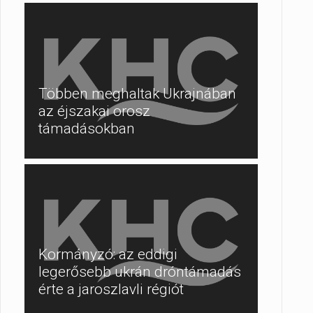
Többen meghaltak Ukrajnában
az éjszakai orosz
támadásokban
Kormányzó: az eddigi
legerősebb ukrán dróntámadás
érte a jaroszlavli régiót