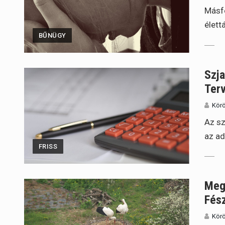
Másfé
élett
BŰNÜGY
Szja
Ter
Körö
Az sz
az ad
FRISS
Meg
Fés
Körö