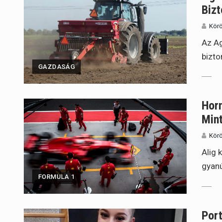
Bizt
Körö
Az Ag
bizto
GAZDASÁG
Horn
Mint
Körö
Alig 
gyanú
FORMULA 1
Port