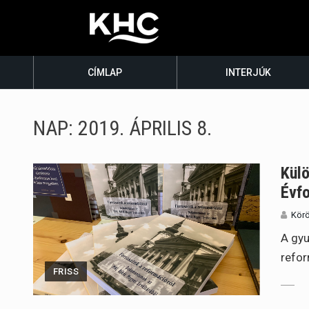
CÍMLAP
INTERJÚK
NAP:
2019. ÁPRILIS 8.
Külö
Évfo
Körö
A gyu
refor
FRISS