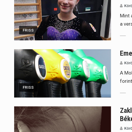
Körö
Mint 
a ve
FRISS
Eme
Körö
A Mol
forin
FRISS
Zakl
Béké
Körö