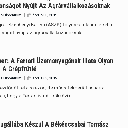
onságot Nyújt Az Agrárvállalkozásoknak
s Hírcentrum
április 08, 2019
rár Széchenyi Kártya (ASZK) folyószámlahitele kellő
nságot nyújt az agrárvállalkozásoknak…
er: A Ferrari Üzemanyagának Illata Olyan
 A Grépfrútlé
s Hírcentrum
április 08, 2019
kezdődött el a szezon, de máris felmerült annak a
ja, hogy a Ferrari ismét trükközik…
ugáliába Készül A Békéscsabai Tornász