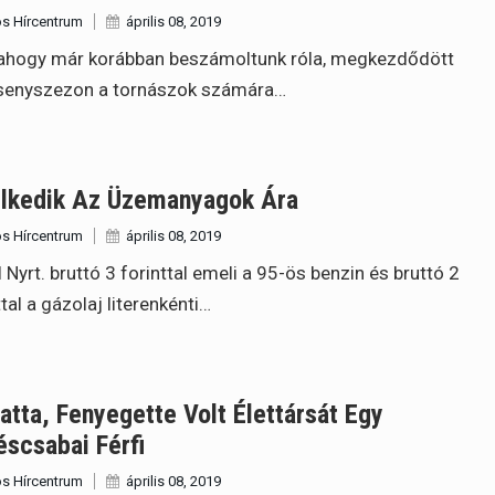
s Hírcentrum
április 08, 2019
ahogy már korábban beszámoltunk róla, megkezdődött
rsenyszezon a tornászok számára…
lkedik Az Üzemanyagok Ára
s Hírcentrum
április 08, 2019
 Nyrt. bruttó 3 forinttal emeli a 95-ös benzin és bruttó 2
ttal a gázolaj literenkénti…
atta, Fenyegette Volt Élettársát Egy
scsabai Férfi
s Hírcentrum
április 08, 2019