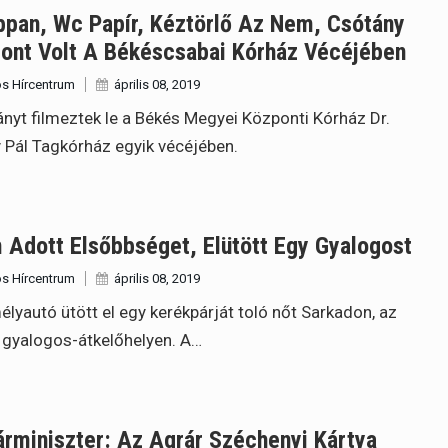
ppan, Wc Papír, Kéztörlő Az Nem, Csótány
zont Volt A Békéscsabai Kórház Vécéjében
s Hírcentrum
április 08, 2019
nyt filmeztek le a Békés Megyei Központi Kórház Dr.
 Pál Tagkórház egyik vécéjében.
Adott Elsőbbséget, Elütött Egy Gyalogost
s Hírcentrum
április 08, 2019
lyautó ütött el egy kerékpárját toló nőt Sarkadon, az
 gyalogos-átkelőhelyen. A…
rminiszter: Az Agrár Széchenyi Kártya