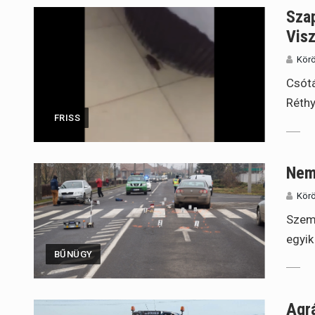
Sza
Vis
Körö
Csótá
Réthy
FRISS
Nem 
Körö
Szemé
egyik
BŰNÜGY
Agrá