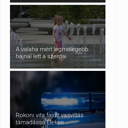
A valaha mért legmelegebb
hajnal lett a szerdai
Rokoni vita fajult vasvillás
támadássá Eleken