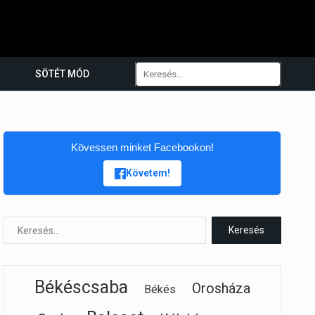
SÖTÉT MÓD
Kövessen minket Facebookon!
Követem!
Békéscsaba
Orosháza
Békés