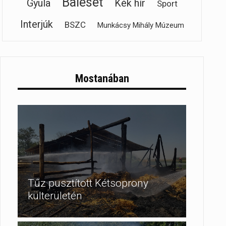
Baleset
Gyula
Kék hír
Sport
Interjúk
BSZC
Munkácsy Mihály Múzeum
Mostanában
Tűz pusztított Kétsoprony
külterületén