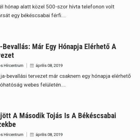
l hónap alatt közel 500-szor hívta telefonon volt
ársát egy békéscsabai férfi.…
-Bevallás: Már Egy Hónapja Elérhető A
vezet
s Hírcentrum
április 08, 2019
ja-bevallási tervezet már csaknem egy hónapja elérhető
óhatóság webes felületén.…
jött A Második Tojás Is A Békéscsabai
zekbe
s Hírcentrum
április 08, 2019