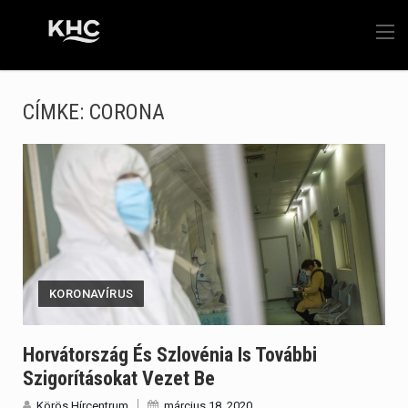
CÍMKE:
CORONA
KORONAVÍRUS
Horvátország És Szlovénia Is További
Szigorításokat Vezet Be
Körös Hírcentrum
március 18, 2020