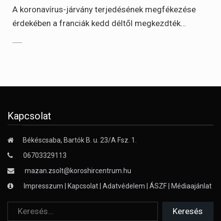
A koronavírus-járvány terjedésének megfékezése
érdekében a franciák kedd déltől megkezdték…
Kapcsolat
Békéscsaba, Bartók B. u. 23/A Fsz. 1.
06703329113
mazan.zsolt@koroshircentrum.hu
Impresszum
|
Kapcsolat
|
Adatvédelem
|
ÁSZF
|
Médiaajánlat