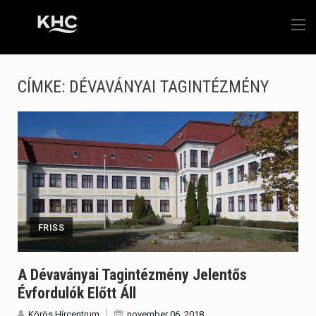
CÍMKE:
DÉVAVÁNYAI TAGINTÉZMÉNY
FRISS
A Dévaványai Tagintézmény Jelentős
Évfordulók Előtt Áll
Körös Hírcentrum
november 06, 2018