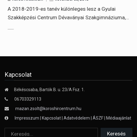
A 2018-2019-es tanév különleges lesz a Gyulai
Szakképzési Centrum Dévaványai Szakgimnáziuma,…
Kapcsolat
Békéscsaba, Bartók B. u. 23/A Fsz. 1.
06703329113
mazan.zsolt@koroshircentrum.hu
Impresszum
|
Kapcsolat
|
Adatvédelem
|
ÁSZF
|
Médiaajánlat