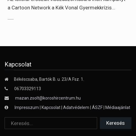
a Cartoon Network a Kék Vonal Gyermekkrízis…
Kapcsolat
Békéscsaba, Bartók B. u. 23/A Fsz. 1.
06703329113
mazan.zsolt@koroshircentrum.hu
Impresszum
|
Kapcsolat
|
Adatvédelem
|
ÁSZF
|
Médiaajánlat