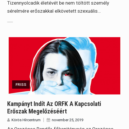
Tizennyolcadik életévét be nem töltött személy
sérelmére erőszakkal elkövetett szexuális…
FRISS
Kampányt Indít Az ORFK A Kapcsolati
Erőszak Megelőzéséért
Körös Hírcentrum
november 25, 2019
Az Országos Rendőr-főkapitányság az Országos