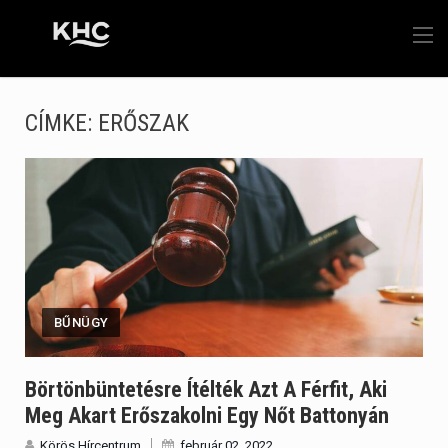
CÍMKE:
ERŐSZAK
BŰNÜGY
Börtönbüntetésre Ítélték Azt A Férfit, Aki
Meg Akart Erőszakolni Egy Nőt Battonyán
Körös Hírcentrum
február 02, 2022