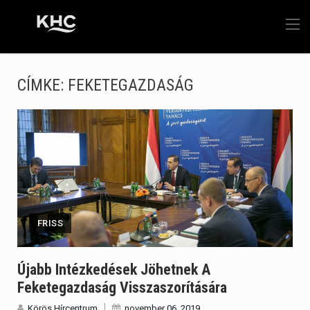
CÍMKE:
FEKETEGAZDASÁG
FRISS
Újabb Intézkedések Jöhetnek A
Feketegazdaság Visszaszorítására
Körös Hírcentrum
november 06, 2019