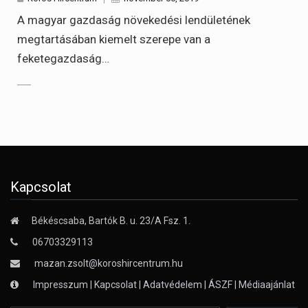
A magyar gazdaság növekedési lendületének
megtartásában kiemelt szerepe van a
feketegazdaság…
Kapcsolat
Békéscsaba, Bartók B. u. 23/A Fsz. 1.
06703329113
mazan.zsolt@koroshircentrum.hu
Impresszum
|
Kapcsolat
|
Adatvédelem
|
ÁSZF
|
Médiaajánlat