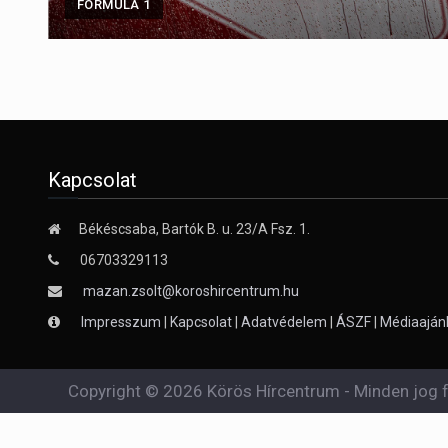
FORMULA 1
Kapcsolat
Békéscsaba, Bartók B. u. 23/A Fsz. 1.
06703329113
mazan.zsolt@koroshircentrum.hu
Impresszum
|
Kapcsolat
|
Adatvédelem
|
ÁSZF
|
Médiaaján
Copyright © 2026 Körös Hírcentrum - Minden jog f