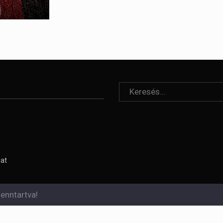
lat
enntartva!