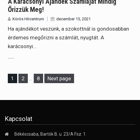
A Karácsonyi Ajándék Számláját Mindig
Őrizzük Meg!
Körös Hírcentrum
december 15, 2021
Ha ajándékot veszünk, a szokottnál is gondosabban
érdemes megőrizni a számlát, nyugtát. A
karácsonyi…
Page
Page
Page
1
2
…
8
Next page
Kapcsolat
Békéscsaba, Bartók B. u. 23/A Fsz. 1.