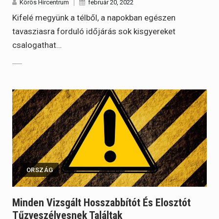
Körös Hírcentrum
február 20, 2022
Kifelé megyünk a télből, a napokban egészen
tavasziasra forduló időjárás sok kisgyereket
csalogathat…
ORSZÁG
Minden Vizsgált Hosszabbítót És Elosztót
Tűzveszélyesnek Találtak