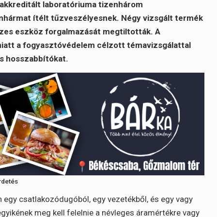
 akkreditált laboratóriuma tizenhárom
nhármat ítélt tűzveszélyesnek. Négy vizsgált termék
sszes eszköz forgalmazását megtiltották. A
miatt a fogyasztóvédelem célzott témavizsgálattal
os hosszabbítókat.
rdetés
n egy csatlakozódugóból, egy vezetékből, és egy vagy
egyikének meg kell felelnie a névleges áramértékre vagy