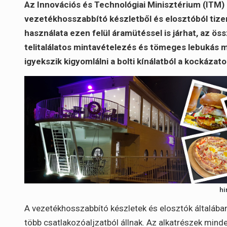
Az Innovációs és Technológiai Minisztérium (ITM)
vezetékhosszabbító készletből és elosztóból tize
használata ezen felül áramütéssel is járhat, az ö
telitalálatos mintavételezés és tömeges lebukás 
igyekszik kigyomlálni a bolti kínálatból a kockázat
hi
A vezetékhosszabbító készletek és elosztók általába
több csatlakozóaljzatból állnak. Az alkatrészek mind