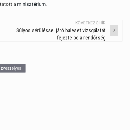
tatott a
minisztérium
.
KÖVETKEZŐ HÍR
Súlyos sérüléssel járó baleset vizsgálatát
fejezte be a rendőrség
űzveszélyes