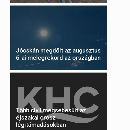
Jócskán megdőlt az augusztus
6-ai melegrekord az országban
Több civil megsebesült az
éjszakai orosz
légitámadásokban