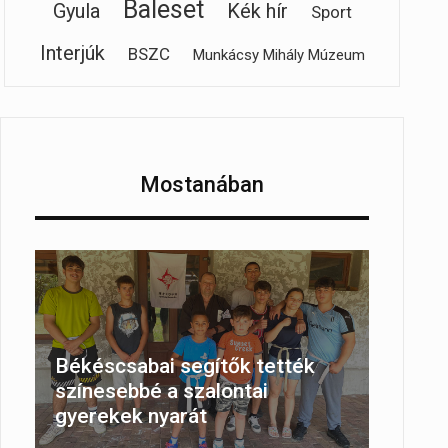
Baleset
Gyula
Kék hír
Sport
Interjúk
BSZC
Munkácsy Mihály Múzeum
Mostanában
Békéscsabai segítők tették
színesebbé a szalontai
gyerekek nyarát