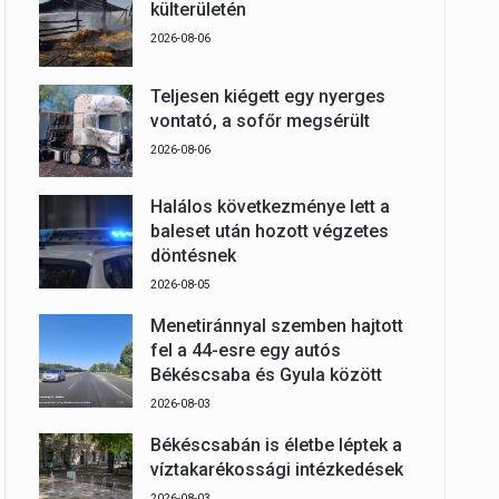
külterületén
2026-08-06
Teljesen kiégett egy nyerges
vontató, a sofőr megsérült
2026-08-06
Halálos következménye lett a
baleset után hozott végzetes
döntésnek
2026-08-05
Menetiránnyal szemben hajtott
fel a 44-esre egy autós
Békéscsaba és Gyula között
2026-08-03
Békéscsabán is életbe léptek a
víztakarékossági intézkedések
2026-08-03