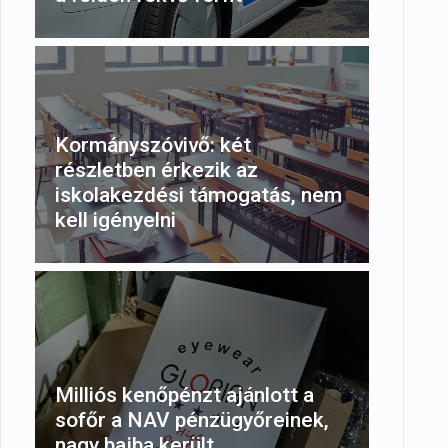
Kormányszóvivő: két
részletben érkezik az
iskolakezdési támogatás, nem
kell igényelni
Milliós kenőpénzt ajánlott a
sofőr a NAV pénzügyőreinek,
nagy bajba került