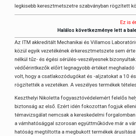
legkisebb keresztmetszetre szabványban rögzített k
Ez is é
Halálos következménye lett a bal
Az ITM akkreditált Mechanikai és Villamos Laborató
közül egyik vezetékének érkeresztmetszete sem érte 
nélkül tűz- és égési sérülés-veszélyesnek bizonyultak
védőérintkezők előírt legnagyobb értéket meghaladó 
volt, hogy a csatlakozódugókat és -aljzatokat a 10 é
rögzítették a vezetéken. A veszélyes termékek tétele
Keszthelyi Nikoletta fogyasztóvédelemért felelős he
biztonság az első. Ezért idén fokozottan fogjuk ellen
témavizsgálat nemcsak a kereskedelmi forgalomban k
a vámhatósággal szorosan együttműködve már a vá
hatóság megtiltotta a megbukott termékek árusítását,