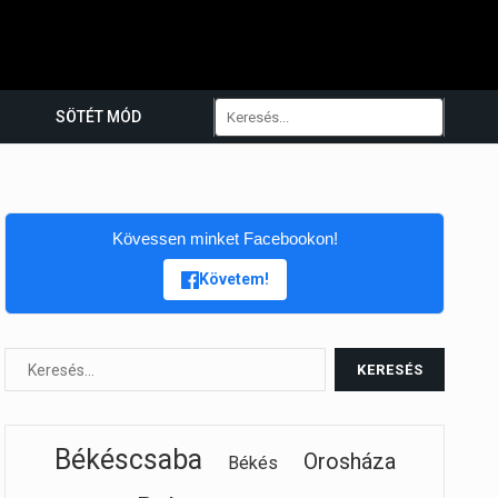
SÖTÉT MÓD
Kövessen minket Facebookon!
Követem!
Békéscsaba
Orosháza
Békés