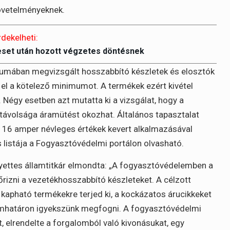
övetelményeknek.
rdekelheti:
eset után hozott végzetes döntésnek
riumában megvizsgált hosszabbító készletek és elosztók
el a kötelező minimumot. A termékek ezért kivétel
. Négy esetben azt mutatta ki a vizsgálat, hogy a
távolsága áramütést okozhat. Általános tapasztalat
s 16 amper névleges értékek kevert alkalmazásával
s listája a Fogyasztóvédelmi portálon olvasható.
lyettes államtitkár elmondta: „A fogyasztóvédelemben a
őrizni a vezetékhosszabbító készleteket. A célzott
apható termékekre terjed ki, a kockázatos árucikkeket
mhatáron igyekszünk megfogni. A fogyasztóvédelmi
 elrendelte a forgalomból való kivonásukat, egy