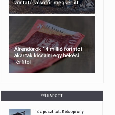
vontató, a sofőr megsérült
Álrendőrök 14 millió forintot
akartak kicsalni egy békési
férfitól
FELKAPOTT
Tűz pusztított Kétsoprony