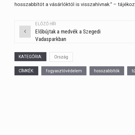
hosszabbítót a vásárlóktól is visszahívnak.” – tájékoz
ELŐZŐ HÍR
Előbújtak a medvék a Szegedi
Post
Vadasparkban
navigation
KATEGÓRIA:
Ország
CÍMKÉK:
fogyasztóvédelem
hosszabbítók
t