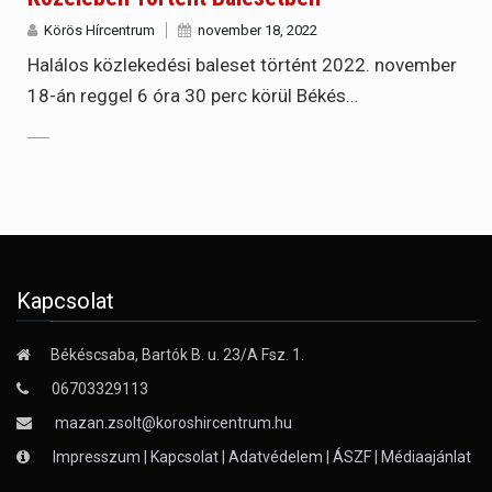
Körös Hírcentrum
november 18, 2022
Halálos közlekedési baleset történt 2022. november
18-án reggel 6 óra 30 perc körül Békés…
Kapcsolat
Békéscsaba, Bartók B. u. 23/A Fsz. 1.
06703329113
mazan.zsolt@koroshircentrum.hu
Impresszum
|
Kapcsolat
|
Adatvédelem
|
ÁSZF
|
Médiaajánlat