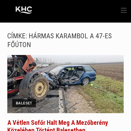
CÍMKE:
HÁRMAS KARAMBOL A 47-ES
FŐÚTON
BALESET
A Vétlen Sofőr Halt Meg A Mezőberény
Közelében Történt Balesetben