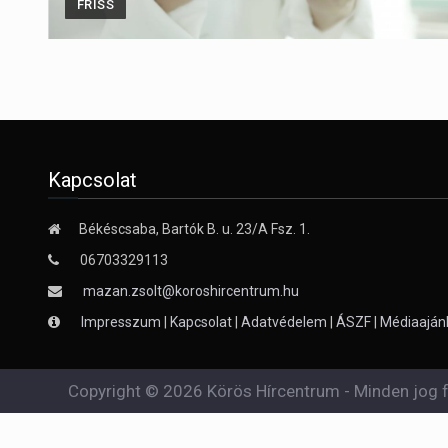
FRISS
Kapcsolat
Békéscsaba, Bartók B. u. 23/A Fsz. 1.
06703329113
mazan.zsolt@koroshircentrum.hu
Impresszum
|
Kapcsolat
|
Adatvédelem
|
ÁSZF
|
Médiaaján
Copyright © 2026 Körös Hírcentrum - Minden jog f