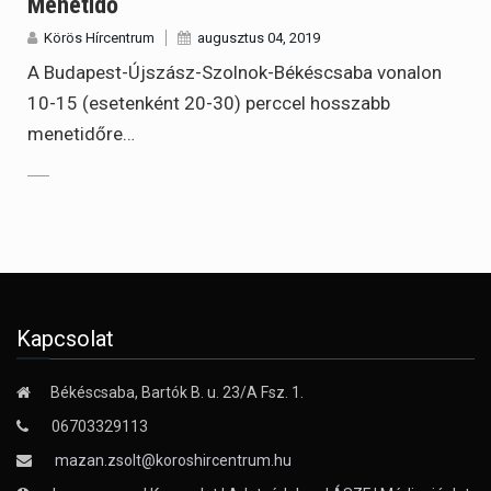
Menetidő
Körös Hírcentrum
augusztus 04, 2019
A Budapest-Újszász-Szolnok-Békéscsaba vonalon
10-15 (esetenként 20-30) perccel hosszabb
menetidőre…
Kapcsolat
Békéscsaba, Bartók B. u. 23/A Fsz. 1.
06703329113
mazan.zsolt@koroshircentrum.hu