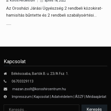
Körös Hírcentrum
április 18, 2022
Az Orosházi Járási Ügyészség 2 rendbeli közokirat-
hamisítás bűntette és 2 rendbeli szabálysértési…
Kapcsolat
Békéscsaba, Bartók B. u. 23/A Fsz. 1.
06703329113
mazan.zsolt@koroshircentrum.hu
Impresszum
|
Kapcsolat
|
Adatvédelem
|
ÁSZF
|
Médiaajánlat