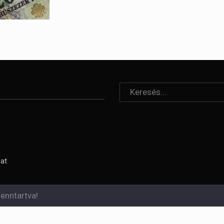
lat
enntartva!