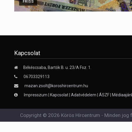
FRISS
Kapcsolat
Békéscsaba, Bartók B. u. 23/A Fsz. 1.
06703329113
mazan.zsolt@koroshircentrum.hu
Impresszum
|
Kapcsolat
|
Adatvédelem
|
ÁSZF
|
Médiaaján
Copyright © 2026 Körös Hírcentrum - Minden jog f