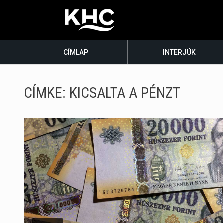
CÍMLAP
INTERJÚK
CÍMKE:
KICSALTA A PÉNZT