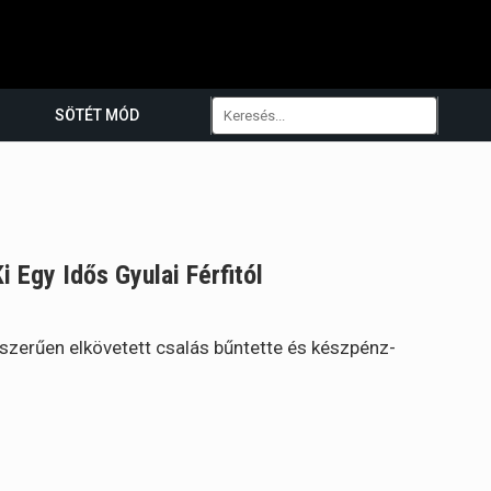
SÖTÉT MÓD
i Egy Idős Gyulai Férfitól
tszerűen elkövetett csalás bűntette és készpénz-