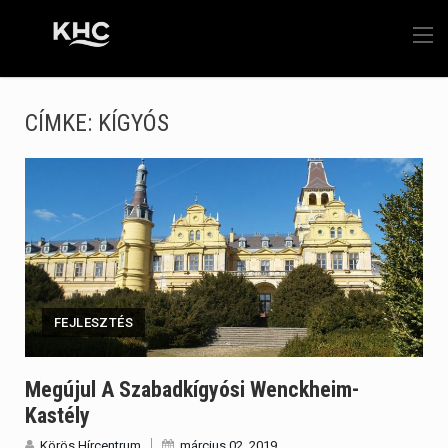
CÍMKE:
KÍGYÓS
FEJLESZTÉS
Megújul A Szabadkígyósi Wenckheim-
Kastély
Körös Hírcentrum
március 02, 2019