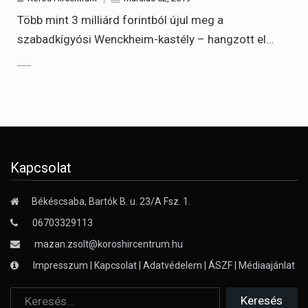
Több mint 3 milliárd forintból újul meg a
szabadkígyósi Wenckheim-kastély – hangzott el…
Kapcsolat
Békéscsaba, Bartók B. u. 23/A Fsz. 1.
06703329113
mazan.zsolt@koroshircentrum.hu
Impresszum
|
Kapcsolat
|
Adatvédelem
|
ÁSZF
|
Médiaajánlat