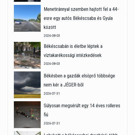
Menetiránnyal szemben hajtott fel a 44-
esre egy autós Békéscsaba és Gyula
között
2026-08-03
Békéscsabán is életbe léptek a
víztakarékossági intézkedések
2026-08-03
Békésben a gazdák elsöprő többsége
nem kér a JÉGER-ből
2026-07-31
Súlyosan megsérült egy 14 éves rolleres
fiú
2026-07-31