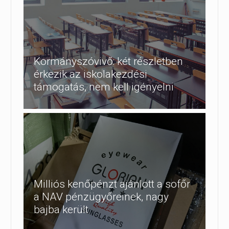
Kormányszóvivő: két részletben
érkezik az iskolakezdési
támogatás, nem kell igényelni
Milliós kenőpénzt ajánlott a sofőr
a NAV pénzügyőreinek, nagy
bajba került