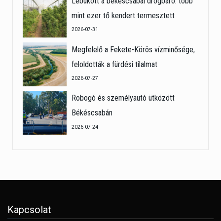
Lebukott a békéscsabai drogbáró: több
mint ezer tő kendert termesztett
2026-07-31
Megfelelő a Fekete-Körös vízminősége,
feloldották a fürdési tilalmat
2026-07-27
Robogó és személyautó ütközött
Békéscsabán
2026-07-24
Kapcsolat