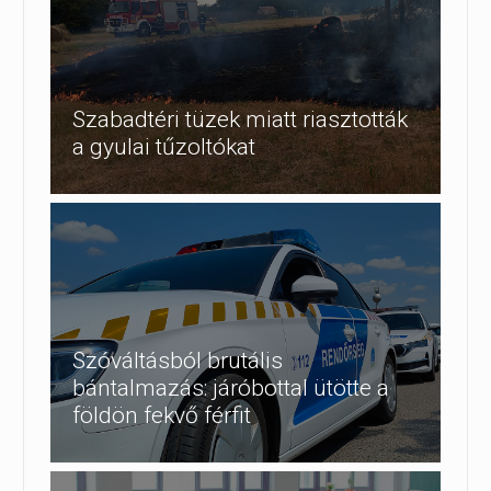
Szabadtéri tüzek miatt riasztották
a gyulai tűzoltókat
Szóváltásból brutális
bántalmazás: járóbottal ütötte a
földön fekvő férfit