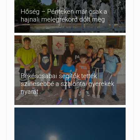
Hőség – Pénteken már csak a
hajnali melegrekord dőlt meg
Békéscsabai segítők tették
színesebbé a szalontai gyerekek
nyarát