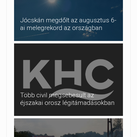
Jócskán megdőlt az augusztus 6-
ai melegrekord az országban
Több civil megsebesült az
éjszakai orosz légitámadásokban