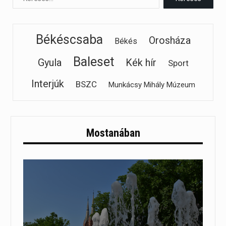
Békéscsaba
Orosháza
Békés
Baleset
Gyula
Kék hír
Sport
Interjúk
BSZC
Munkácsy Mihály Múzeum
Mostanában