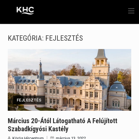
KATEGÓRIA:
FEJLESZTÉS
FEJLESZTÉS
Március 20-Ától Látogatható A Felújított
Szabadkígyósi Kastély
Körös Hírcentrum
március 13, 2022