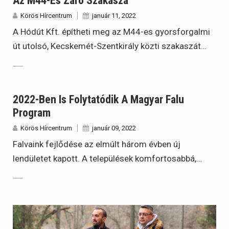
Az M44-Es Záró Szakasza
Körös Hírcentrum
január 11, 2022
A Hódút Kft. építheti meg az M44-es gyorsforgalmi
út utolsó, Kecskemét-Szentkirály közti szakaszát…
2022-Ben Is Folytatódik A Magyar Falu
Program
Körös Hírcentrum
január 09, 2022
Falvaink fejlődése az elmúlt három évben új
lendületet kapott. A települések komfortosabbá,…