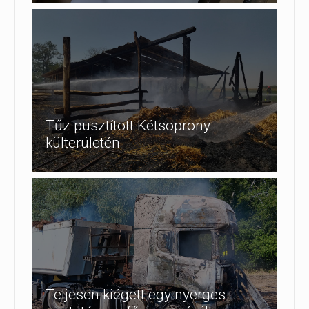
Tűz pusztított Kétsoprony
külterületén
Teljesen kiégett egy nyerges