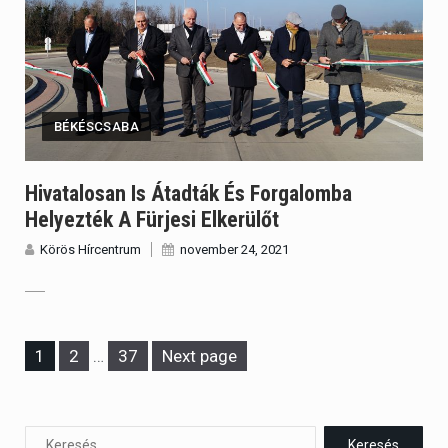
BÉKÉSCSABA
Hivatalosan Is Átadták És Forgalomba
Helyezték A Fürjesi Elkerülőt
Körös Hírcentrum
november 24, 2021
Page
Page
Page
1
2
…
37
Next page