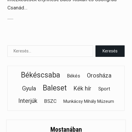
Csanád…
Békéscsaba
Orosháza
Békés
Baleset
Gyula
Kék hír
Sport
Interjúk
BSZC
Munkácsy Mihály Múzeum
Mostanában