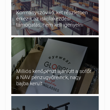
Kormányszóvivő: két részletben
érkezik az iskolakezdési
támogatás, nem kell igényelni
Milliós kenőpénzt ajánlott a sofőr
a NAV pénzügyőreinek, nagy
bajba került