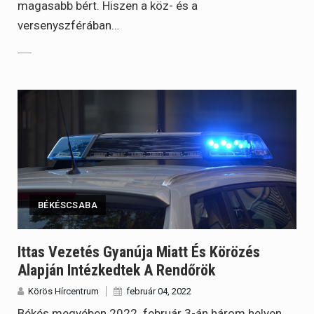
magasabb bért. Hiszen a köz- és a
versenyszférában…
BÉKÉSCSABA
Ittas Vezetés Gyanúja Miatt És Körözés
Alapján Intézkedtek A Rendőrök
Körös Hírcentrum
február 04, 2022
Békés megyében 2022. február 3-án három helyen