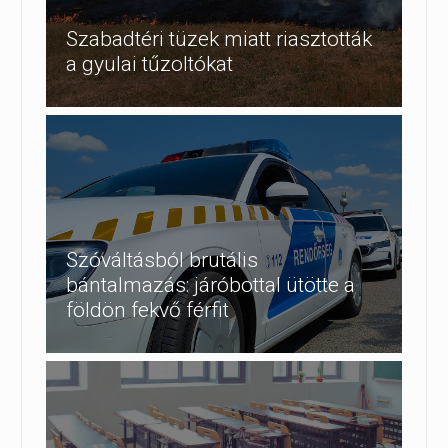
Szabadtéri tüzek miatt riasztották
a gyulai tűzoltókat
Szóváltásból brutális
bántalmazás: járóbottal ütötte a
földön fekvő férfit