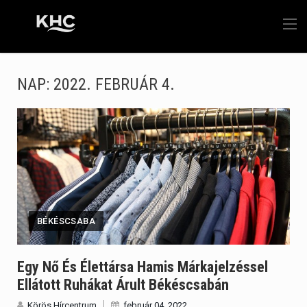
NAP:
2022. FEBRUÁR 4.
BÉKÉSCSABA
Egy Nő És Élettársa Hamis Márkajelzéssel
Ellátott Ruhákat Árult Békéscsabán
Körös Hírcentrum
február 04, 2022