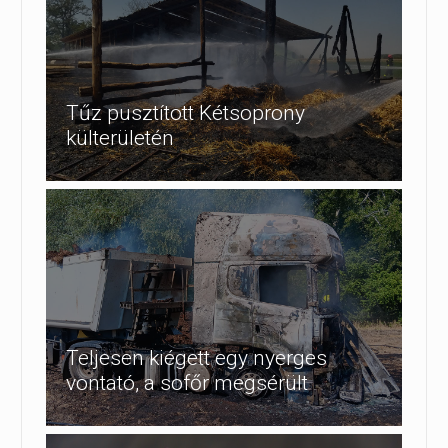
Tűz pusztított Kétsoprony
külterületén
Teljesen kiégett egy nyerges
vontató, a sofőr megsérült