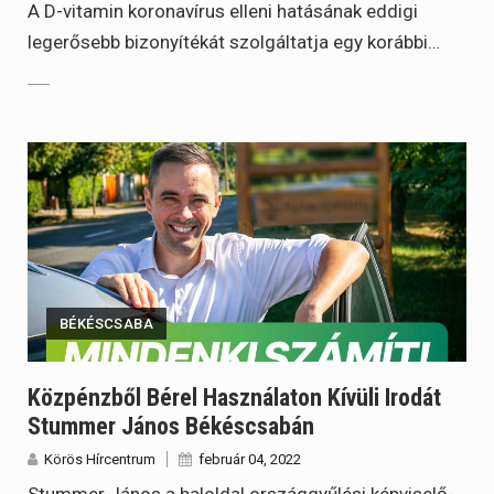
A D-vitamin koronavírus elleni hatásának eddigi
legerősebb bizonyítékát szolgáltatja egy korábbi…
BÉKÉSCSABA
Közpénzből Bérel Használaton Kívüli Irodát
Stummer János Békéscsabán
Körös Hírcentrum
február 04, 2022
Stummer János a baloldal országgyűlési képviselő-