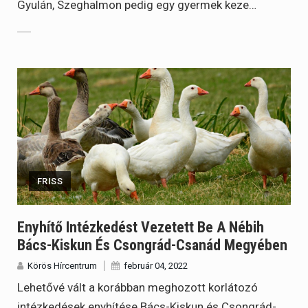
Gyulán, Szeghalmon pedig egy gyermek keze…
FRISS
Enyhítő Intézkedést Vezetett Be A Nébih
Bács-Kiskun És Csongrád-Csanád Megyében
Körös Hírcentrum
február 04, 2022
Lehetővé vált a korábban meghozott korlátozó
intézkedések enyhítése Bács-Kiskun és Csongrád-