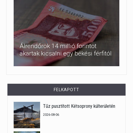
Álrendőrök 14 millió forintot
akartak kicsalni egy békési férfitól
FELKAPOTT
Tűz pusztított Kétsoprony külterületén
2026-08-06