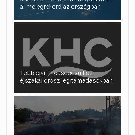
ai melegrekord az országban
Több civil megsebesült az
éjszakai orosz légitámadásokban