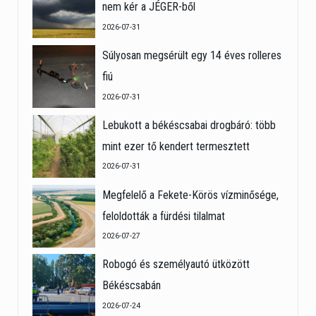
nem kér a JÉGER-ből
2026-07-31
Súlyosan megsérült egy 14 éves rolleres
fiú
2026-07-31
Lebukott a békéscsabai drogbáró: több
mint ezer tő kendert termesztett
2026-07-31
Megfelelő a Fekete-Körös vízminősége,
feloldották a fürdési tilalmat
2026-07-27
Robogó és személyautó ütközött
Békéscsabán
2026-07-24