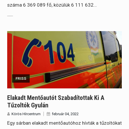
száma 6 369 089 fő, közülük 6 111 632…
FRISS
Elakadt Mentőautót Szabadítottak Ki A
Tűzoltók Gyulán
Körös Hírcentrum
február 04, 2022
Egy sárban elakadt mentőautóhoz hívták a tűzoltókat