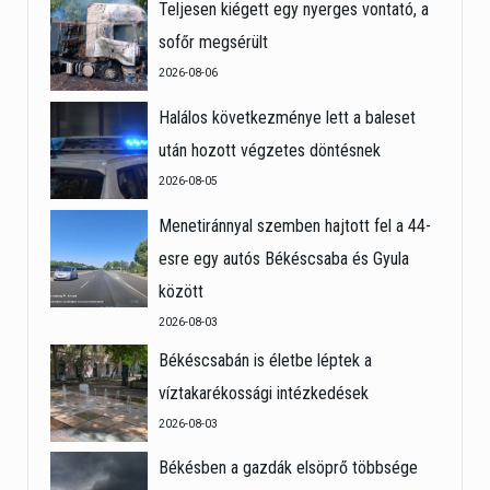
Teljesen kiégett egy nyerges vontató, a
sofőr megsérült
2026-08-06
Halálos következménye lett a baleset
után hozott végzetes döntésnek
2026-08-05
Menetiránnyal szemben hajtott fel a 44-
esre egy autós Békéscsaba és Gyula
között
2026-08-03
Békéscsabán is életbe léptek a
víztakarékossági intézkedések
2026-08-03
Békésben a gazdák elsöprő többsége