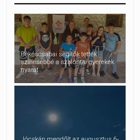
Békéscsabai segítők tették
színesebbé a szalontai gyerekek
nyarát
Jócskán megdőlt az augusztus 6-