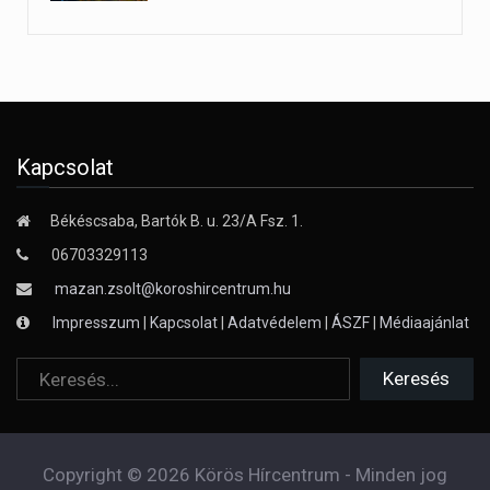
Kapcsolat
Békéscsaba, Bartók B. u. 23/A Fsz. 1.
06703329113
mazan.zsolt@koroshircentrum.hu
Impresszum
|
Kapcsolat
|
Adatvédelem
|
ÁSZF
|
Médiaajánlat
Copyright © 2026 Körös Hírcentrum - Minden jog