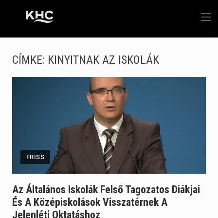
CÍMKE:
KINYITNAK AZ ISKOLÁK
FRISS
Az Általános Iskolák Felső Tagozatos Diákjai
És A Középiskolások Visszatérnek A
Jelenléti Oktatáshoz