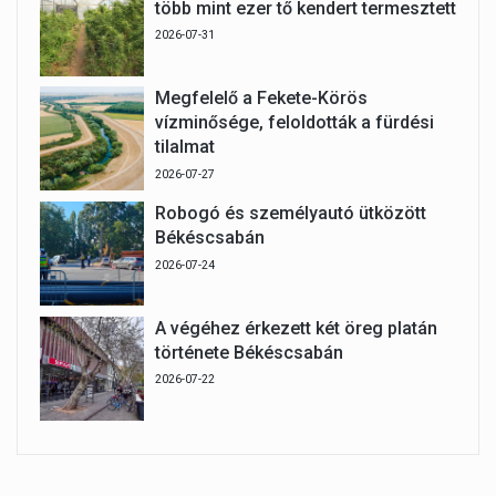
több mint ezer tő kendert termesztett
2026-07-31
Megfelelő a Fekete-Körös
vízminősége, feloldották a fürdési
tilalmat
2026-07-27
Robogó és személyautó ütközött
Békéscsabán
2026-07-24
A végéhez érkezett két öreg platán
története Békéscsabán
2026-07-22