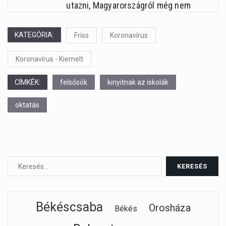
utazni, Magyarországról még nem
KATEGÓRIA:
Friss
Koronavírus
Koronavírus - Kiemelt
CÍMKÉK:
felsősök
kinyitnak az iskolák
oktatás
Békéscsaba
Orosháza
Békés