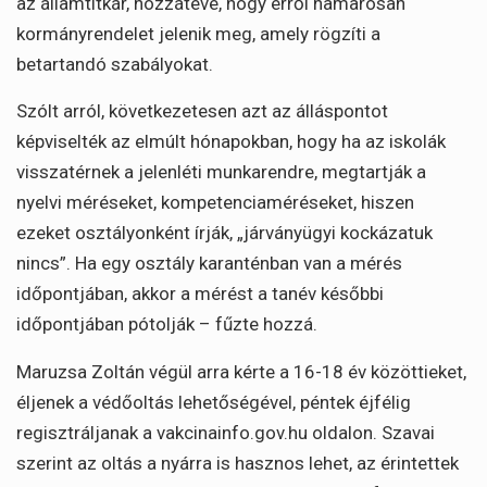
az államtitkár, hozzátéve, hogy erről hamarosan
kormányrendelet jelenik meg, amely rögzíti a
betartandó szabályokat.
Szólt arról, következetesen azt az álláspontot
képviselték az elmúlt hónapokban, hogy ha az iskolák
visszatérnek a jelenléti munkarendre, megtartják a
nyelvi méréseket, kompetenciaméréseket, hiszen
ezeket osztályonként írják, „járványügyi kockázatuk
nincs”. Ha egy osztály karanténban van a mérés
időpontjában, akkor a mérést a tanév későbbi
időpontjában pótolják – fűzte hozzá.
Maruzsa Zoltán végül arra kérte a 16-18 év közöttieket,
éljenek a védőoltás lehetőségével, péntek éjfélig
regisztráljanak a vakcinainfo.gov.hu oldalon. Szavai
szerint az oltás a nyárra is hasznos lehet, az érintettek