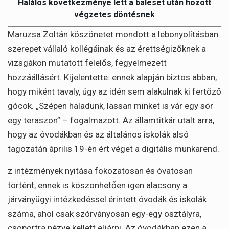
Halálos következménye lett a baleset után hozott
végzetes döntésnek
Maruzsa Zoltán köszönetet mondott a lebonyolításban
szerepet vállaló kollégáinak és az érettségizőknek a
vizsgákon mutatott felelős, fegyelmezett
hozzáállásért. Kijelentette: ennek alapján biztos abban,
hogy miként tavaly, úgy az idén sem alakulnak ki fertőző
gócok. „Szépen haladunk, lassan minket is vár egy sör
egy teraszon” – fogalmazott. Az államtitkár utalt arra,
hogy az óvodákban és az általános iskolák alsó
tagozatán április 19-én ért véget a digitális munkarend.
z intézmények nyitása fokozatosan és óvatosan
történt, ennek is köszönhetően igen alacsony a
járványügyi intézkedéssel érintett óvodák és iskolák
száma, ahol csak szórványosan egy-egy osztályra,
csoportra nézve kellett eljárni. Az óvodákban ezen a