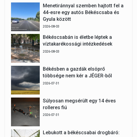
Menetiránnyal szemben hajtott fel a
44-esre egy autós Békéscsaba és
Gyula között
2026-08-03
Békéscsabán is életbe léptek a
víztakarékossági intézkedések
2026-08-03
Békésben a gazdák elsöprő
többsége nem kér a JÉGER-ből
2026-07-31
Súlyosan megsérült egy 14 éves
rolleres fiú
2026-07-31
Lebukott a békéscsabai drogbáró: