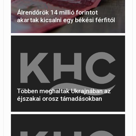
Álrendőrök 14 millió forintot
akartak kicsalni egy békési férfitól
Többen meghaltak Ukrajnában az
éjszakai orosz támadásokban