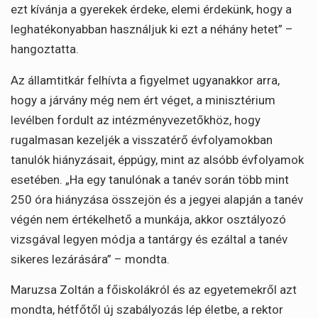
ezt kívánja a gyerekek érdeke, elemi érdekünk, hogy a
leghatékonyabban használjuk ki ezt a néhány hetet” –
hangoztatta.
Az államtitkár felhívta a figyelmet ugyanakkor arra,
hogy a járvány még nem ért véget, a minisztérium
levélben fordult az intézményvezetőkhöz, hogy
rugalmasan kezeljék a visszatérő évfolyamokban
tanulók hiányzásait, éppúgy, mint az alsóbb évfolyamok
esetében. „Ha egy tanulónak a tanév során több mint
250 óra hiányzása összejön és a jegyei alapján a tanév
végén nem értékelhető a munkája, akkor osztályozó
vizsgával legyen módja a tantárgy és ezáltal a tanév
sikeres lezárására” – mondta.
Maruzsa Zoltán a főiskolákról és az egyetemekről azt
mondta, hétfőtől új szabályozás lép életbe, a rektor