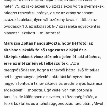
héten 75, az iskolákban 86 százalékos volt a gyermekek
átlagos részvételi aránya, de ez az arány sohasem
százszázalékos, ilyen változékony tavaszi időben az
óvodások 10, az iskolások 6-7 százaléka egyébként is
hiányozni szokott – mutatott rá.
Maruzsa Zoltán hangsúlyozta, hogy hétfőtől az
általános iskolák felső tagozatos diákjai és a
középiskolások visszatérnek a jelenléti oktatáshoz,
erre az intézmények felkészültek.
„Az a
meggyőződésem, hogy a tanévből hátra lévő öt teljes
hét hagyományos jelenléti oktatási környezetben
nagyon fontos a tanév sikeres és eredményes lezárása
érdekében” – mondta. Úgy vélte: van mit pótolni a
tanulás, de különösen a nevelés, a közösségépítés, a
felzárkóztatás és a tehetséggondozás területén. „Mivel