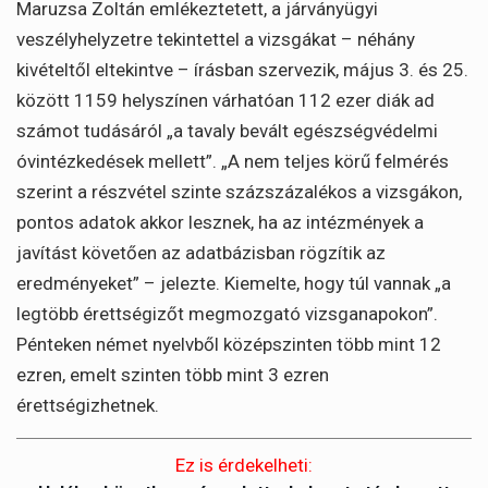
Maruzsa Zoltán emlékeztetett, a járványügyi
veszélyhelyzetre tekintettel a vizsgákat – néhány
kivételtől eltekintve – írásban szervezik, május 3. és 25.
között 1159 helyszínen várhatóan 112 ezer diák ad
számot tudásáról „a tavaly bevált egészségvédelmi
óvintézkedések mellett”. „A nem teljes körű felmérés
szerint a részvétel szinte százszázalékos a vizsgákon,
pontos adatok akkor lesznek, ha az intézmények a
javítást követően az adatbázisban rögzítik az
eredményeket” – jelezte. Kiemelte, hogy túl vannak „a
legtöbb érettségizőt megmozgató vizsganapokon”.
Pénteken német nyelvből középszinten több mint 12
ezren, emelt szinten több mint 3 ezren
érettségizhetnek.
Ez is érdekelheti: