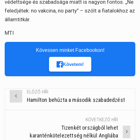
védettsége és szabadsága miatt is nagyon fontos. „Ne
feledjétek: no vakcina, no party” – szólt a fiatalokhoz az
államtitkár.
MTI
Kövessen minket Facebookon!
Követem!
ELŐZŐ HÍR
Hamilton behúzta a második szabadedzést
Post
navigation
KÖVETKEZŐ HÍR
Tizenkét országból lehet
karanténkötelezettség nélkül Angliába