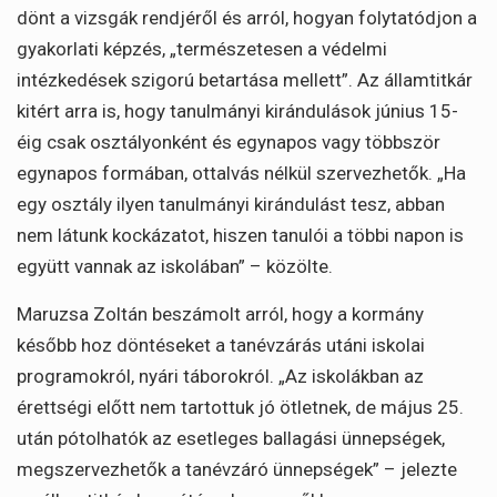
dönt a vizsgák rendjéről és arról, hogyan folytatódjon a
gyakorlati képzés, „természetesen a védelmi
intézkedések szigorú betartása mellett”. Az államtitkár
kitért arra is, hogy tanulmányi kirándulások június 15-
éig csak osztályonként és egynapos vagy többször
egynapos formában, ottalvás nélkül szervezhetők. „Ha
egy osztály ilyen tanulmányi kirándulást tesz, abban
nem látunk kockázatot, hiszen tanulói a többi napon is
együtt vannak az iskolában” – közölte.
Maruzsa Zoltán beszámolt arról, hogy a kormány
később hoz döntéseket a tanévzárás utáni iskolai
programokról, nyári táborokról. „Az iskolákban az
érettségi előtt nem tartottuk jó ötletnek, de május 25.
után pótolhatók az esetleges ballagási ünnepségek,
megszervezhetők a tanévzáró ünnepségek” – jelezte