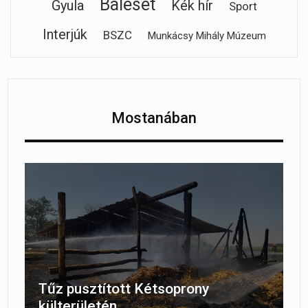
Baleset
Gyula
Kék hír
Sport
Interjúk
BSZC
Munkácsy Mihály Múzeum
Mostanában
Tűz pusztított Kétsoprony
külterületén