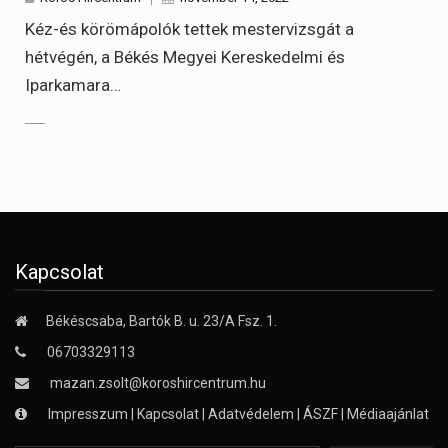
Kéz-és körömápolók tettek mestervizsgát a
hétvégén, a Békés Megyei Kereskedelmi és
Iparkamara…
Kapcsolat
Békéscsaba, Bartók B. u. 23/A Fsz. 1.
06703329113
mazan.zsolt@koroshircentrum.hu
Impresszum
|
Kapcsolat
|
Adatvédelem
|
ÁSZF
|
Médiaajánlat