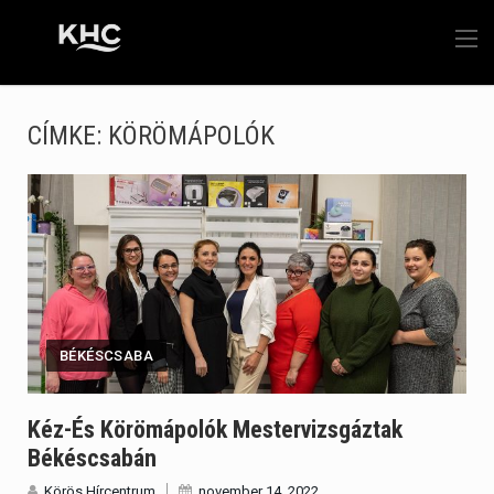
CÍMKE:
KÖRÖMÁPOLÓK
BÉKÉSCSABA
Kéz-És Körömápolók Mestervizsgáztak
Békéscsabán
Körös Hírcentrum
november 14, 2022