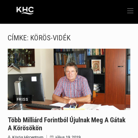
CÍMKE:
KÖRÖS-VIDÉK
FRISS
Több Milliárd Forintból Újulnak Meg A Gátak
A Körösökön
Körös Hírcentrum
július 19, 2019