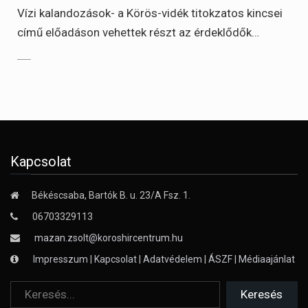
Vízi kalandozások- a Körös-vidék titokzatos kincsei
című előadáson vehettek részt az érdeklődők…
Kapcsolat
Békéscsaba, Bartók B. u. 23/A Fsz. 1.
06703329113
mazan.zsolt@koroshircentrum.hu
Impresszum
|
Kapcsolat
|
Adatvédelem
|
ÁSZF
|
Médiaajánlat