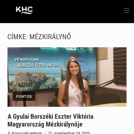
CÍMKE:
MÉZKIRÁLYNŐ
FONTOS
A Gyulai Borszéki Eszter Viktória
Magyarország Mézkirálynője
Körös Hírcentrum
szeptember 19, 2023