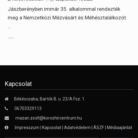
Jászberényben immár 35. alkalommal rendezték
meg a Nemzetközi Mézvásárt és Méhésztalálkozót.
…
Kapcsolat
Békéscsaba, Bartók B. u. 23/A Fsz. 1.
06703329113
mazan.zsolt@koroshircentrum.hu
Impresszum
|
Kapcsolat
|
Adatvédelem
|
ÁSZF
|
Médiaajánlat