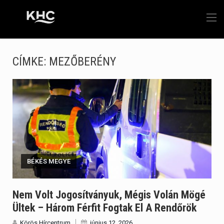
CÍMKE:
MEZŐBERÉNY
BÉKÉS MEGYE
Nem Volt Jogosítványuk, Mégis Volán Mögé
Ültek – Három Férfit Fogtak El A Rendőrök
Körös Hírcentrum
június 12, 2026