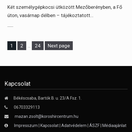
Két személygépkocsi ütközött Mezőberényben, a Fő
úton, vasárnap délben – tájékoztatott…
Page
Page
Page
1
2
…
24
Next page
Kapcsolat
Békéscsaba, Bartók B. u. 23/A Fsz. 1.
06703329113
mazan.zsolt@koroshircentrum.hu
Impresszum
|
Kapcsolat
|
Adatvédelem
|
ÁSZF
|
Médiaajánlat