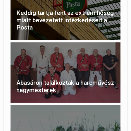
Keddig tartja fent az extrém hőség
miatt bevezetett intézkedéseit a
Posta
Abasáron találkoztak a harcművész
nagymesterek