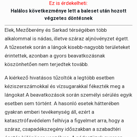
Ez is érdekelheti:
Halálos következménye lett a baleset után hozott
végzetes döntésnek
Elek, Mezőberény és Sarkad térségében több
alkalommal is nádas, illetve száraz aljnövényzet égett.
A tűzesetek során a lángok kisebb-nagyobb területeket
érintettek, azonban a gyors beavatkozásnak
köszönhetően nem terjedtek tovább.
A kiérkező hivatásos tűzoltók a legtöbb esetben
kéziszerszámokkal és vízsugarakkal fékezték meg a
lángokat A beavatkozások során személyi sérülés egyik
esetben sem történt. A hasonló esetek hátterében
gyakran emberi tevékenység áll, ezért a
katasztrófavédelem felhívja a figyelmet arra, hogy a
száraz, csapadékszegény időszakban a szabadtéri