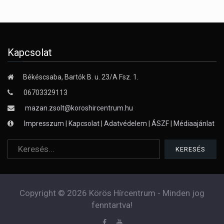
Kapcsolat
Békéscsaba, Bartók B. u. 23/A Fsz. 1.
06703329113
mazan.zsolt@koroshircentrum.hu
Impresszum
|
Kapcsolat
|
Adatvédelem
|
ÁSZF
|
Médiaajánlat
Copyright © 2026 Körös Hírcentrum - Minden jog
fenntartva!