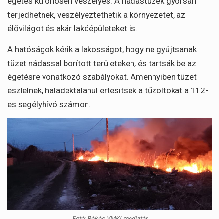
égetés különösen veszélyes. A nádastüzek gyorsan
terjedhetnek, veszélyeztethetik a környezetet, az
élővilágot és akár lakóépületeket is.
A hatóságok kérik a lakosságot, hogy ne gyújtsanak
tüzet nádassal borított területeken, és tartsák be az
égetésre vonatkozó szabályokat. Amennyiben tüzet
észlelnek, haladéktalanul értesítsék a tűzoltókat a 112-
es segélyhívó számon.
Fotó: Békés VMKI médiatár