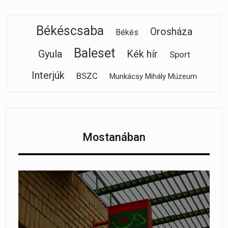
Békéscsaba
Orosháza
Békés
Baleset
Gyula
Kék hír
Sport
Interjúk
BSZC
Munkácsy Mihály Múzeum
Mostanában