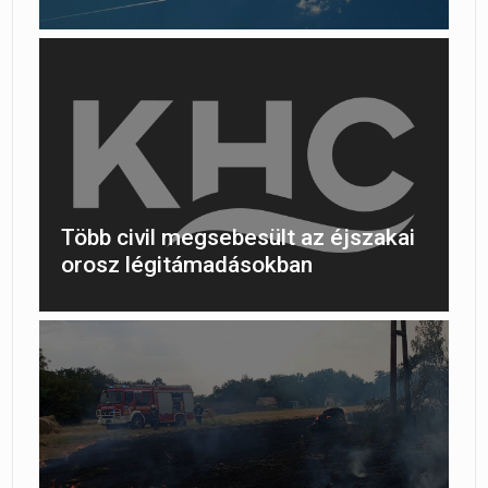
Több civil megsebesült az éjszakai
orosz légitámadásokban