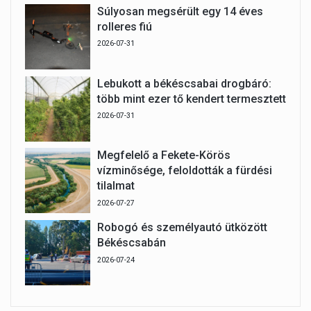
Súlyosan megsérült egy 14 éves
rolleres fiú
2026-07-31
Lebukott a békéscsabai drogbáró:
több mint ezer tő kendert termesztett
2026-07-31
Megfelelő a Fekete-Körös
vízminősége, feloldották a fürdési
tilalmat
2026-07-27
Robogó és személyautó ütközött
Békéscsabán
2026-07-24