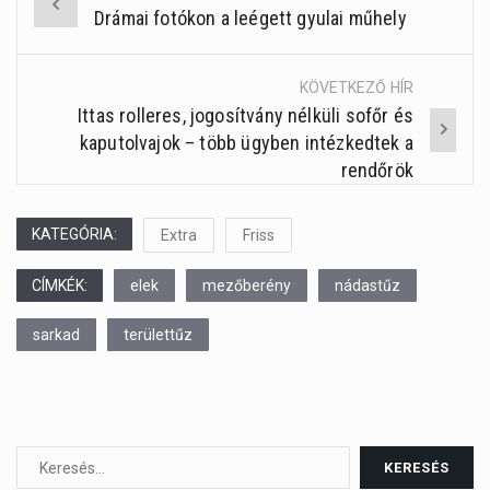
Drámai fotókon a leégett gyulai műhely
Post
navigation
KÖVETKEZŐ HÍR
Ittas rolleres, jogosítvány nélküli sofőr és
kaputolvajok – több ügyben intézkedtek a
rendőrök
KATEGÓRIA:
Extra
Friss
CÍMKÉK:
elek
mezőberény
nádastűz
sarkad
területtűz