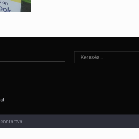
lat
enntartva!