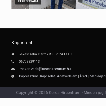
BÉKÉSCSABA
Kapcsolat
Békéscsaba, Bartók B. u. 23/A Fsz. 1.
06703329113
mazan.zsolt@koroshircentrum.hu
Impresszum
|
Kapcsolat
|
Adatvédelem
|
ÁSZF
|
Médiaaján
Copyright © 2026 Körös Hírcentrum - Minden jog f