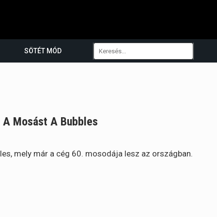
SÖTÉT MÓD
i A Mosást A Bubbles
es, mely már a cég 60. mosodája lesz az országban.