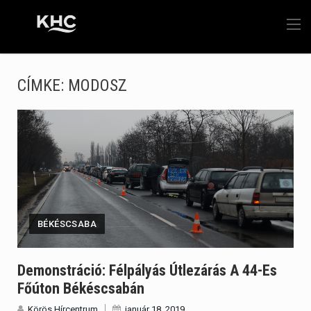
CÍMKE:
MODOSZ
BÉKÉSCSABA
Demonstráció: Félpályás Útlezárás A 44-Es
Főúton Békéscsabán
Körös Hírcentrum
január 18, 2019