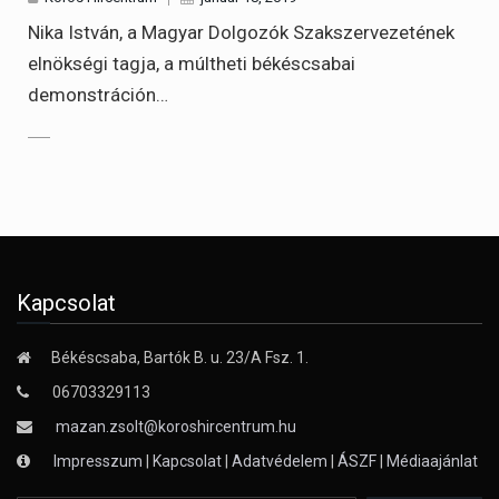
Nika István, a Magyar Dolgozók Szakszervezetének
elnökségi tagja, a múltheti békéscsabai
demonstráción…
Kapcsolat
Békéscsaba, Bartók B. u. 23/A Fsz. 1.
06703329113
mazan.zsolt@koroshircentrum.hu
Impresszum
|
Kapcsolat
|
Adatvédelem
|
ÁSZF
|
Médiaajánlat