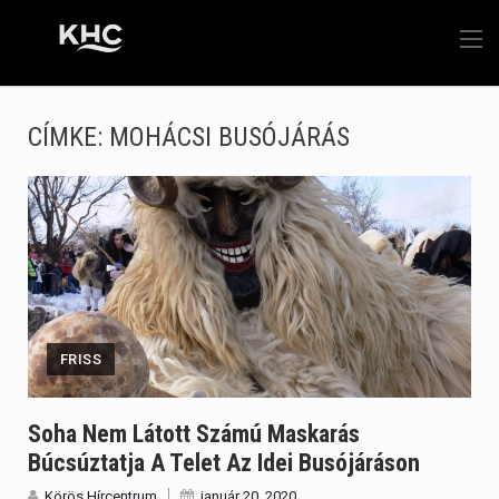
CÍMKE:
MOHÁCSI BUSÓJÁRÁS
FRISS
Soha Nem Látott Számú Maskarás
Búcsúztatja A Telet Az Idei Busójáráson
Körös Hírcentrum
január 20, 2020