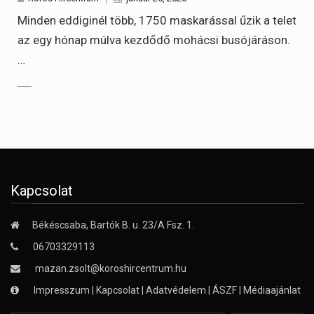
Minden eddiginél több, 1750 maskarással űzik a telet
az egy hónap múlva kezdődő mohácsi busójáráson.
…
Kapcsolat
Békéscsaba, Bartók B. u. 23/A Fsz. 1.
06703329113
mazan.zsolt@koroshircentrum.hu
Impresszum
|
Kapcsolat
|
Adatvédelem
|
ÁSZF
|
Médiaajánlat