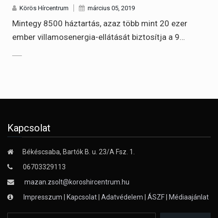
Körös Hírcentrum
március 05, 2019
Mintegy 8500 háztartás, azaz több mint 20 ezer
ember villamosenergia-ellátását biztosítja a 9…
Kapcsolat
Békéscsaba, Bartók B. u. 23/A Fsz. 1.
06703329113
mazan.zsolt@koroshircentrum.hu
Impresszum
|
Kapcsolat
|
Adatvédelem
|
ÁSZF
|
Médiaajánlat