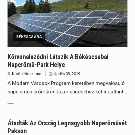
BÉKÉSCSABA
Körvonalazódni Látszik A Békéscsabai
Naperőmű-Park Helye
Körös Hírcentrum
április 09, 2019
A Modern Városok Program keretében megvalósuló
napelemes erőműrendszer építéséhez két ingatlant…
Átadták Az Ország Legnagyobb Naperőművét
Pakson