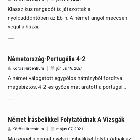
Klasszikus rangadót is játszottak a
nyolcaddöntőben az Eb-n. A német-angol meccsen
végül a hazai…
Németország-Portugália 4-2
Körös Hírcentrum
június 19, 2021
A német válogatott egygólos hátrányból fordítva
magabiztos, 4-2-es győzelmet aratott a portugál…
Német Írásbelikkel Folytatódnak A Vizsgák
Körös Hírcentrum
május 07, 2021
Ma reggel a német nyelvi írásbelikkel folytatódnak az