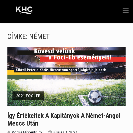
CÍMKE:
NÉMET
2021 FOCI EB
Így Értékeltek A Kapitányok A Német-Angol
Meccs Után
Körös Hírcentrum
július 01, 2021