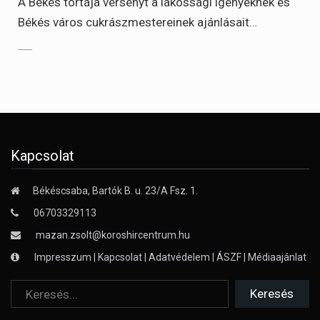
A Békés tortája versenyt a lakossági igényeknek és
Békés város cukrászmestereinek ajánlásait…
Kapcsolat
Békéscsaba, Bartók B. u. 23/A Fsz. 1.
06703329113
mazan.zsolt@koroshircentrum.hu
Impresszum
|
Kapcsolat
|
Adatvédelem
|
ÁSZF
|
Médiaajánlat