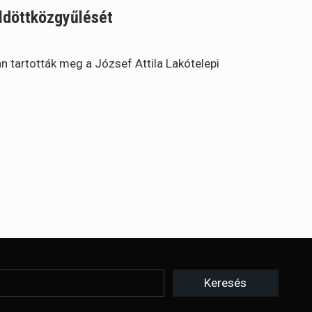
ldöttközgyűlését
 tartották meg a József Attila Lakótelepi