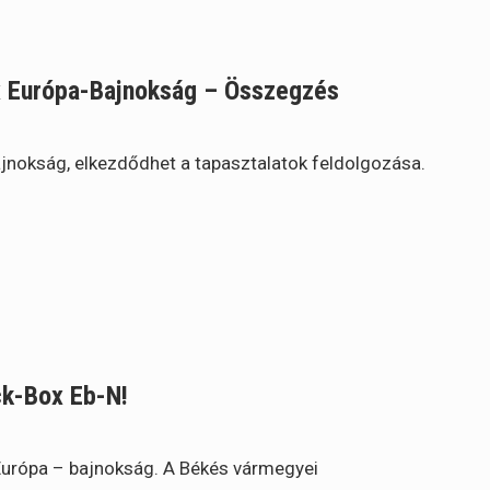
x Európa-Bajnokság – Összegzés
ajnokság, elkezdődhet a tapasztalatok feldolgozása.
ick-Box Eb-N!
Európa – bajnokság. A Békés vármegyei