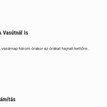
A Vasútnál Is
, vasárnap három órakor az órákat hajnali kettőre…
zámítás