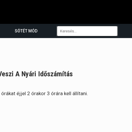
SÖTÉT MÓD
Veszi A Nyári Időszámítás
ákat éjjel 2 órakor 3 órára kell állítani.