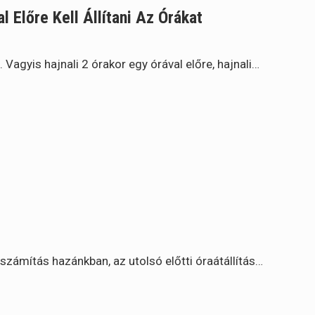
l Előre Kell Állítani Az Órákat
 Vagyis hajnali 2 órakor egy órával előre, hajnali…
őszámítás hazánkban, az utolsó előtti óraátállítás…