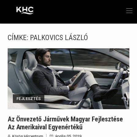
CÍMKE:
PALKOVICS LÁSZLÓ
FEJLESZTÉS
Az Önvezető Járművek Magyar Fejlesztése
Az Amerikaival Egyenértékű
Körös Hírcentrum
április 05, 2019