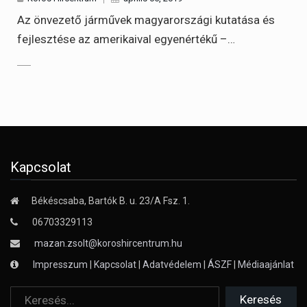
Az önvezető járművek magyarországi kutatása és
fejlesztése az amerikaival egyenértékű –…
Kapcsolat
Békéscsaba, Bartók B. u. 23/A Fsz. 1.
06703329113
mazan.zsolt@koroshircentrum.hu
Impresszum
|
Kapcsolat
|
Adatvédelem
|
ÁSZF
|
Médiaajánlat