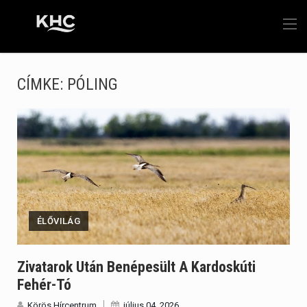
CÍMKE:
PÓLING
ÉLŐVILÁG
Zivatarok Után Benépesült A Kardoskúti
Fehér-Tó
Körös Hírcentrum
július 04, 2026