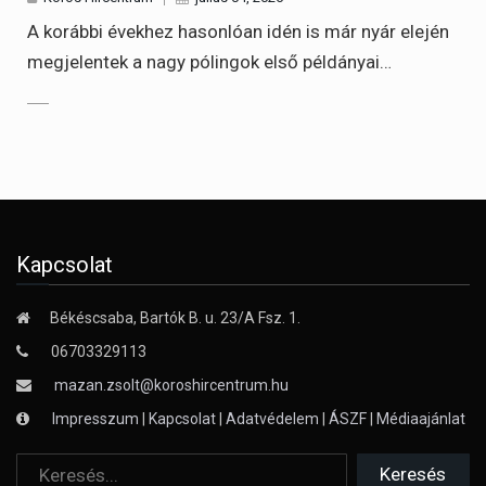
A korábbi évekhez hasonlóan idén is már nyár elején
megjelentek a nagy pólingok első példányai…
Kapcsolat
Békéscsaba, Bartók B. u. 23/A Fsz. 1.
06703329113
mazan.zsolt@koroshircentrum.hu
Impresszum
|
Kapcsolat
|
Adatvédelem
|
ÁSZF
|
Médiaajánlat