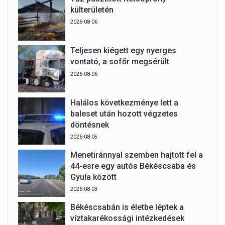
külterületén
2026-08-06
Teljesen kiégett egy nyerges
vontató, a sofőr megsérült
2026-08-06
Halálos következménye lett a
baleset után hozott végzetes
döntésnek
2026-08-05
Menetiránnyal szemben hajtott fel a
44-esre egy autós Békéscsaba és
Gyula között
2026-08-03
Békéscsabán is életbe léptek a
víztakarékossági intézkedések