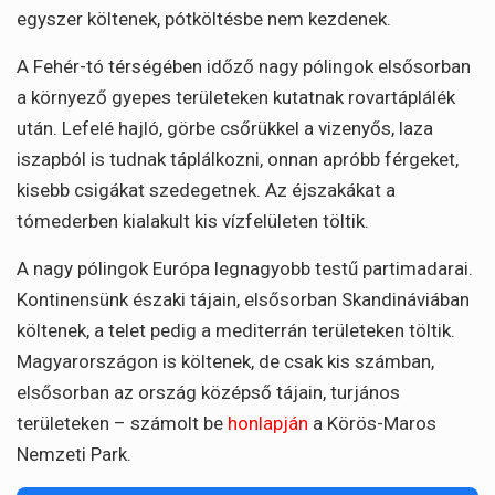
egyszer költenek, pótköltésbe nem kezdenek.
A Fehér-tó térségében időző nagy pólingok elsősorban
a környező gyepes területeken kutatnak rovartáplálék
után. Lefelé hajló, görbe csőrükkel a vizenyős, laza
iszapból is tudnak táplálkozni, onnan apróbb férgeket,
kisebb csigákat szedegetnek. Az éjszakákat a
tómederben kialakult kis vízfelületen töltik.
A nagy pólingok Európa legnagyobb testű partimadarai.
Kontinensünk északi tájain, elsősorban Skandináviában
költenek, a telet pedig a mediterrán területeken töltik.
Magyarországon is költenek, de csak kis számban,
elsősorban az ország középső tájain, turjános
területeken – számolt be
honlapján
a Körös-Maros
Nemzeti Park.