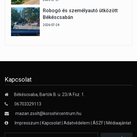
Robogó és személyautó ütközött
Békéscsabán
2026-07-24
Kapcsolat
Békéscsaba, Bartók B. u. 23/A Fsz. 1.
06703329113
mazan.zsolt@koroshircentrum.hu
Impresszum
|
Kapcsolat
|
Adatvédelem
|
ÁSZF
|
Médiaajánlat