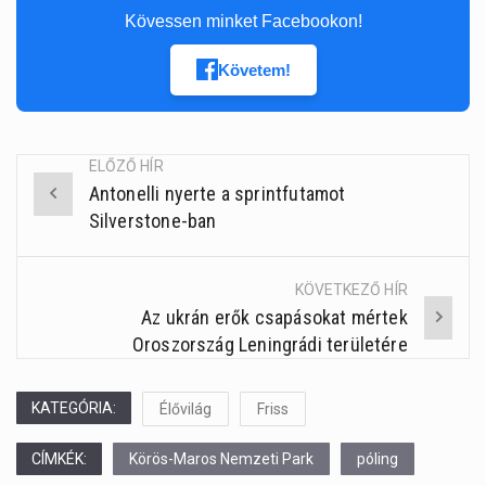
Kövessen minket Facebookon!
Követem!
ELŐZŐ HÍR
Antonelli nyerte a sprintfutamot
Post
Silverstone-ban
navigation
KÖVETKEZŐ HÍR
Az ukrán erők csapásokat mértek
Oroszország Leningrádi területére
KATEGÓRIA:
Élővilág
Friss
CÍMKÉK:
Körös-Maros Nemzeti Park
póling