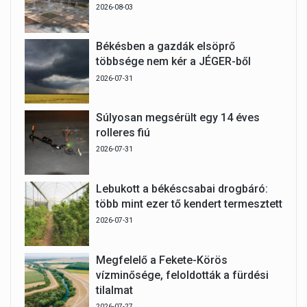
2026-08-03
Békésben a gazdák elsöprő
többsége nem kér a JÉGER-ből
2026-07-31
Súlyosan megsérült egy 14 éves
rolleres fiú
2026-07-31
Lebukott a békéscsabai drogbáró:
több mint ezer tő kendert termesztett
2026-07-31
Megfelelő a Fekete-Körös
vízminősége, feloldották a fürdési
tilalmat
2026-07-27