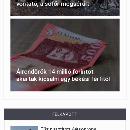
vontató, a sofőr megsérült
Álrendőrök 14 millió forintot
akartak kicsalni egy békési férfitól
FELKAPOTT
Tűz pusztított Kétsoprony