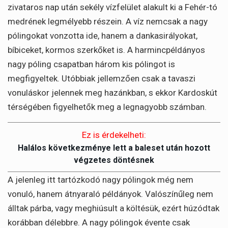
zivataros nap után sekély vízfelület alakult ki a Fehér-tó
medrének legmélyebb részein. A víz nemcsak a nagy
pólingokat vonzotta ide, hanem a dankasirályokat,
bíbiceket, kormos szerkőket is. A harmincpéldányos
nagy póling csapatban három kis pólingot is
megfigyeltek. Utóbbiak jellemzően csak a tavaszi
vonuláskor jelennek meg hazánkban, s ekkor Kardoskút
térségében figyelhetők meg a legnagyobb számban.
Ez is érdekelheti:
Halálos következménye lett a baleset után hozott
végzetes döntésnek
A jelenleg itt tartózkodó nagy pólingok még nem
vonuló, hanem átnyaraló példányok. Valószínűleg nem
álltak párba, vagy meghiúsult a költésük, ezért húzódtak
korábban délebbre. A nagy pólingok évente csak