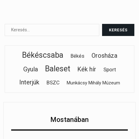
Békéscsaba
Orosháza
Békés
Baleset
Gyula
Kék hír
Sport
Interjúk
BSZC
Munkácsy Mihály Múzeum
Mostanában