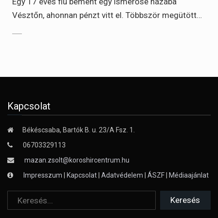
Egy 17 éves fiú bement egy ismerőse házába
Vésztőn, ahonnan pénzt vitt el. Többször megütött…
Kapcsolat
Békéscsaba, Bartók B. u. 23/A Fsz. 1.
06703329113
mazan.zsolt@koroshircentrum.hu
Impresszum
|
Kapcsolat
|
Adatvédelem
|
ÁSZF
|
Médiaajánlat