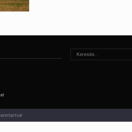
lat
enntartva!