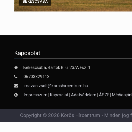
BÉKÉSCSABA
Kapcsolat
Békéscsaba, Bartók B. u. 23/A Fsz. 1.
06703329113
mazan.zsolt@koroshircentrum.hu
Impresszum
|
Kapcsolat
|
Adatvédelem
|
ÁSZF
|
Médiaaján
Copyright © 2026 Körös Hírcentrum - Minden jog f