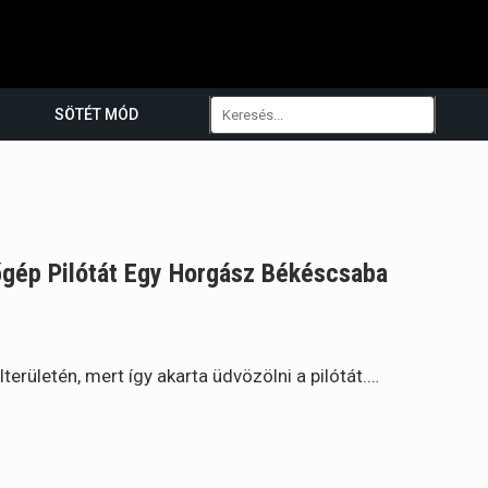
SÖTÉT MÓD
gép Pilótát Egy Horgász Békéscsaba
lterületén, mert így akarta üdvözölni a pilótát.…