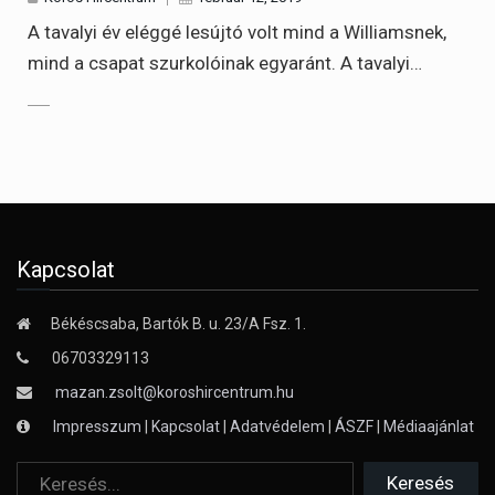
A tavalyi év eléggé lesújtó volt mind a Williamsnek,
mind a csapat szurkolóinak egyaránt. A tavalyi…
Kapcsolat
Békéscsaba, Bartók B. u. 23/A Fsz. 1.
06703329113
mazan.zsolt@koroshircentrum.hu
Impresszum
|
Kapcsolat
|
Adatvédelem
|
ÁSZF
|
Médiaajánlat