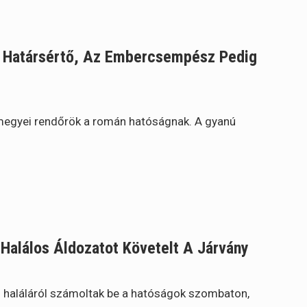
 Határsértő, Az Embercsempész Pedig
 megyei rendőrök a román hatóságnak. A gyanú
Halálos Áldozatot Követelt A Járvány
 haláláról számoltak be a hatóságok szombaton,