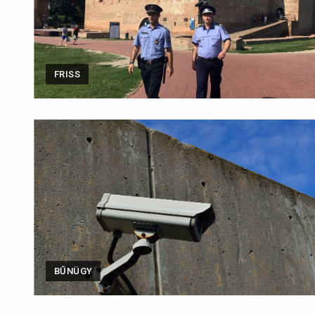
FRISS
BŰNÜGY