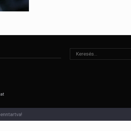
lat
enntartva!