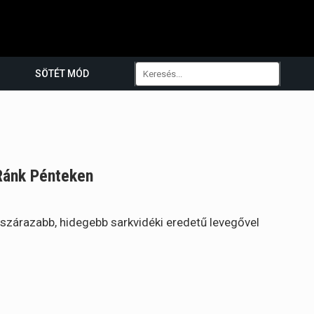
SÖTÉT MÓD
Ránk Pénteken
szárazabb, hidegebb sarkvidéki eredetű levegővel