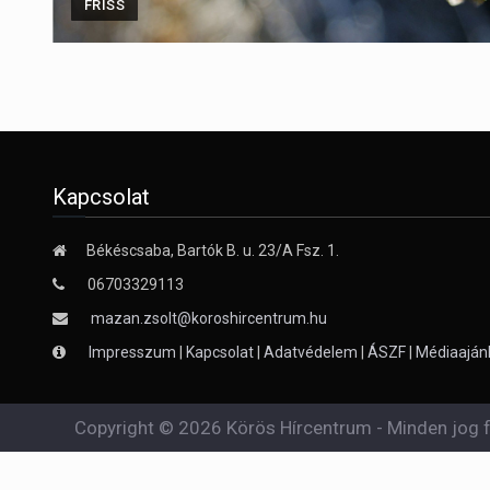
FRISS
Kapcsolat
Békéscsaba, Bartók B. u. 23/A Fsz. 1.
06703329113
mazan.zsolt@koroshircentrum.hu
Impresszum
|
Kapcsolat
|
Adatvédelem
|
ÁSZF
|
Médiaaján
Copyright © 2026 Körös Hírcentrum - Minden jog f